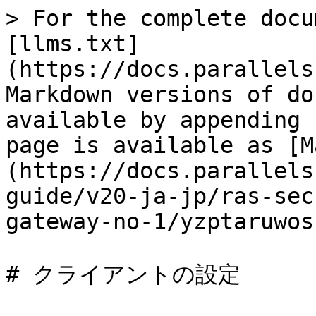
> For the complete docu
[llms.txt]
(https://docs.parallels
Markdown versions of do
available by appending 
page is available as [M
(https://docs.parallels
guide/v20-ja-jp/ras-sec
gateway-no-1/yzptaruwos
# クライアントの設定
