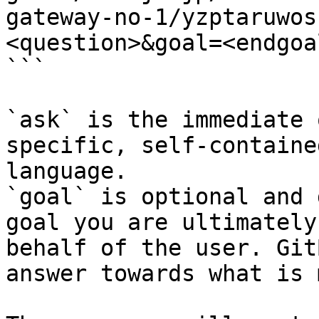
gateway-no-1/yzptaruwos
<question>&goal=<endgoal
```

`ask` is the immediate 
specific, self-containe
language.

`goal` is optional and 
goal you are ultimately
behalf of the user. Git
answer towards what is 