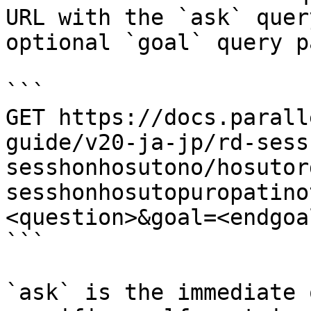
URL with the `ask` quer
optional `goal` query p
```

GET https://docs.parall
guide/v20-ja-jp/rd-sess
sesshonhosutono/hosutor
sesshonhosutopuropatino
<question>&goal=<endgoal
```

`ask` is the immediate 