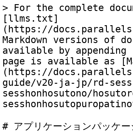
> For the complete docu
[llms.txt]
(https://docs.parallels
Markdown versions of do
available by appending 
page is available as [M
(https://docs.parallels
guide/v20-ja-jp/rd-sess
sesshonhosutono/hosutor
sesshonhosutopuropatino
# アプリケーションパッケージ