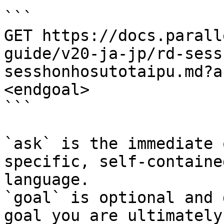
```

GET https://docs.parall
guide/v20-ja-jp/rd-sess
sesshonhosutotaipu.md?a
<endgoal>

```

`ask` is the immediate 
specific, self-containe
language.

`goal` is optional and 
goal you are ultimately