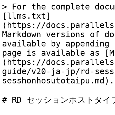
> For the complete docu
[llms.txt]
(https://docs.parallels
Markdown versions of do
available by appending 
page is available as [M
(https://docs.parallels
guide/v20-ja-jp/rd-sess
sesshonhosutotaipu.md).

# RD セッションホストタイプ