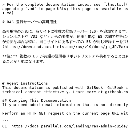
> For the complete documentation index, see [llms.txt](
appending `.md` to page URLs; this page is available as
1.md).

# RAS 登録サーバーの高可用性

高可用性のために、各サイトに複数の登録サーバー（ES）を追加できます。
ションホストや VDI など）からの要求が、使用可能な ES の間で均等に
が必要な場合は特に、同じサイトにあるすべての ES が同じ登録キーを共有
(https://download.parallels.com/ras/v19/docs/ja_
**注:** 複数の ES が共通の証明書リポジトリストアを共有すること
ることが可能になります。

---

# Agent Instructions

This documentation is published with GitBook. GitBook i
technical content effectively. Learn more at gitbook.co
## Querying This Documentation

If you need additional information that is not directly
Perform an HTTP GET request on the current page URL wit
```

GET https://docs.parallels.com/landing/ras-admin-guide/