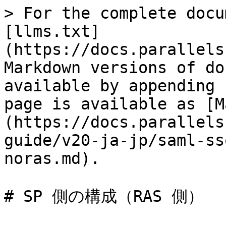
> For the complete docu
[llms.txt]
(https://docs.parallels
Markdown versions of do
available by appending 
page is available as [M
(https://docs.parallels
guide/v20-ja-jp/saml-ss
noras.md).

# SP 側の構成（RAS 側）
