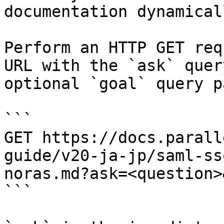
documentation dynamical
Perform an HTTP GET req
URL with the `ask` quer
optional `goal` query p
```

GET https://docs.parall
guide/v20-ja-jp/saml-ss
noras.md?ask=<question>
```
