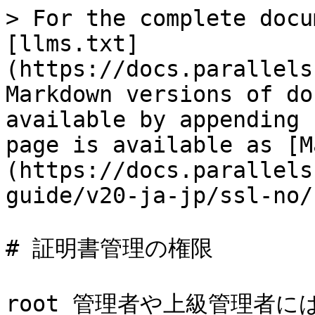
> For the complete docu
[llms.txt]
(https://docs.parallels
Markdown versions of do
available by appending 
page is available as [M
(https://docs.parallels
guide/v20-ja-jp/ssl-no/
# 証明書管理の権限

root 管理者や上級管理者