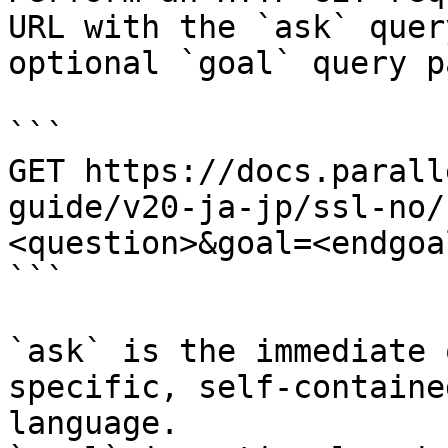
URL with the `ask` quer
optional `goal` query p
```

GET https://docs.parall
guide/v20-ja-jp/ssl-no/
<question>&goal=<endgoal
```

`ask` is the immediate 
specific, self-containe
language.
