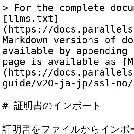
> For the complete docu
[llms.txt]
(https://docs.parallels
Markdown versions of do
available by appending 
page is available as [M
(https://docs.parallels
guide/v20-ja-jp/ssl-no/
# 証明書のインポート

証明書をファイルからインポート