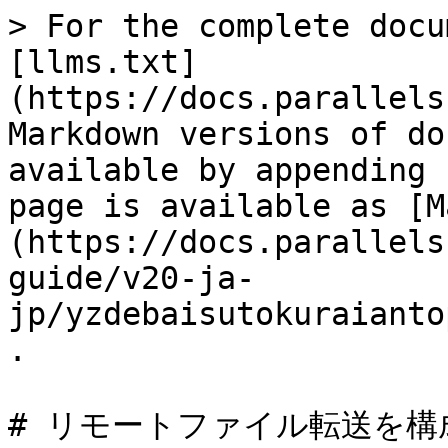
> For the complete docu
[llms.txt]
(https://docs.parallels
Markdown versions of do
available by appending 
page is available as [M
(https://docs.parallels
guide/v20-ja-
jp/yzdebaisutokuraianto
.

# リモートファイル転送を構成