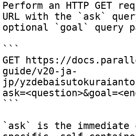
Perform an HTTP GET req
URL with the `ask` quer
optional `goal` query p
```

GET https://docs.parall
guide/v20-ja-
jp/yzdebaisutokuraianto
ask=<question>&goal=<en
```

`ask` is the immediate 