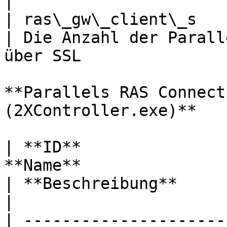
|

| ras\_gw\_client\_s     | C
| Die Anzahl der Parall
über SSL               
**Parallels RAS Connect
(2XController.exe)**

| **ID**               
**Name**                                                                       
| **Beschreibung**                                                                                                  
|

| ---------------------