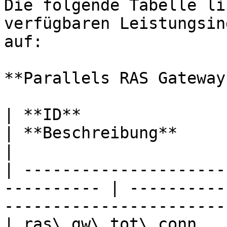
Die folgende Tabelle li
verfügbaren Leistungsin
auf:

**Parallels RAS Gateway
| **ID**                 | **Name**     
| **Beschreibung**                                                        
|

| ---------------------
---------- | ----------
-----------------------
| ras\_gw\_tot\_conn   