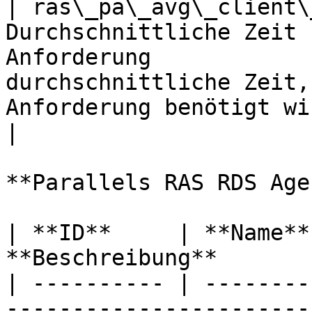
| ras\_pa\_avg\_client\
Durchschnittliche Zeit 
Anforderung            
durchschnittliche Zeit,
Anforderung benötigt wird.                               
|

**Parallels RAS RDS Age
| **ID**     | **Name**
**Beschreibung**       
| ---------- | --------
-----------------------