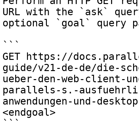
Perform an HTTP GET req
URL with the `ask` quer
optional `goal` query p
```

GET https://docs.parall
guide/v21-de-de/die-sch
ueber-den-web-client-un
parallels-s.-ausfuehrli
anwendungen-und-desktop
<endgoal>

```
