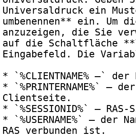
Universaldruck ein Must
umbenennen** ein. Um di
anzuzeigen, die Sie ver
auf die Schaltfläche **
Eingabefeld. Die Variab
* `%CLIENTNAME% –` der 
* `%PRINTERNAME%` – der
Clientseite.

* `%SESSIONID%` – RAS-S
* `%USERNAME%` – der Na
RAS verbunden ist.
