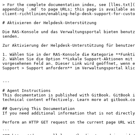
> For the complete documentation index, see [llms.txt](
appending `.md` to page URLs; this page is available as
client-richtlinien/enabling-help-desk-support-for-custo
# Aktivieren der Helpdesk-Unterstützung

Die RAS-Konsole und das Verwaltungsportal bieten benutz
senden.

Zur Aktivierung der Helpdesk-Unterstützung für benutzer
1. Wählen Sie in der RAS-Konsole die Kategorie **Funkti
2. Wählen Sie die Option **Lokale Support-Aktionen mit 
vorgesehenen Feld an. Dieser Link wird geöffnet, wenn e
Support > Support anfordern** im Verwaltungsportal klic
---

# Agent Instructions

This documentation is published with GitBook. GitBook i
technical content effectively. Learn more at gitbook.co
## Querying This Documentation

If you need additional information that is not directly
Perform an HTTP GET request on the current page URL wit
```
