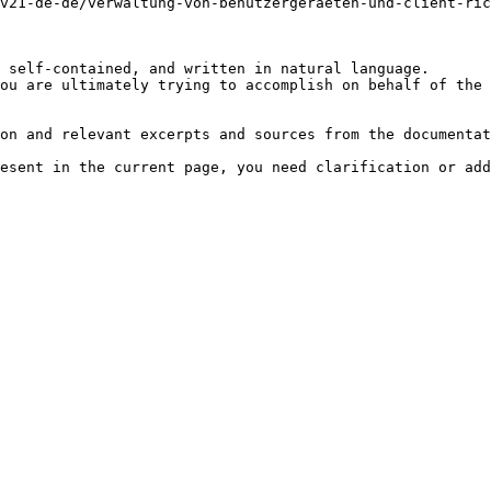
v21-de-de/verwaltung-von-benutzergeraeten-und-client-ric
 self-contained, and written in natural language.

ou are ultimately trying to accomplish on behalf of the 
on and relevant excerpts and sources from the documentat
esent in the current page, you need clarification or add