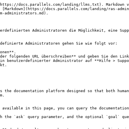
https://docs.parallels.com/landing/llms.txt). Markdown v
 [Markdown](https://docs.parallels.com/landing/ras-admin
m-administrators.md).

erdefinierten Administratoren die Möglichkeit, eine Supp
definierte Administratoren gehen Sie wie folgt vor:

onen**.

der folgenden URL überschreiben** und geben Sie den Link
in benutzerdefinierter Administrator auf **Hilfe > Suppo
kt.

s the documentation platform designed so that both human
m.

 available in this page, you can query the documentation
h the `ask` query parameter, and the optional `goal` que