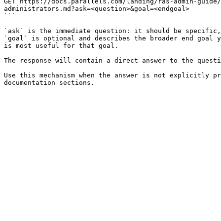
GET https://docs.parallels.com/landing/ras-admin-guide/
administrators.md?ask=<question>&goal=<endgoal>

```

`ask` is the immediate question: it should be specific,
`goal` is optional and describes the broader end goal y
is most useful for that goal.

The response will contain a direct answer to the questi
Use this mechanism when the answer is not explicitly pr