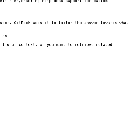
htlinien/enabling-help-desk-support-for-custom-
user. GitBook uses it to tailor the answer towards what 
ion.

itional context, or you want to retrieve related 