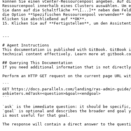
können Sie einen vCenter-Ressourcenpool angeben. Auf di
Ressourcenpool innerhalb eines Clusters auswählen. Um e
Sie dann auf die Schaltfläche **\[...]** neben dem Feld
die Option **Spezifischen Ressourcenpool verwenden** de
Klicken Sie abschließend auf **OK**.

15. Klicken Sie auf **Fertigstellen**, um den Assistent
---

# Agent Instructions

This documentation is published with GitBook. GitBook i
technical content effectively. Learn more at gitbook.co
## Querying This Documentation

If you need additional information that is not directly
Perform an HTTP GET request on the current page URL wit
```

GET https://docs.parallels.com/landing/ras-admin-guide/
anbieters.md?ask=<question>&goal=<endgoal>

```

`ask` is the immediate question: it should be specific,
`goal` is optional and describes the broader end goal y
is most useful for that goal.

The response will contain a direct answer to the questi