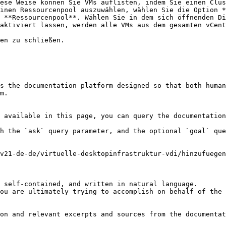
ese Weise können Sie VMs auflisten, indem Sie einen Clus
inen Ressourcenpool auszuwählen, wählen Sie die Option *
 **Ressourcenpool**. Wählen Sie in dem sich öffnenden Di
aktiviert lassen, werden alle VMs aus dem gesamten vCent
en zu schließen.

s the documentation platform designed so that both human
m.

 available in this page, you can query the documentation
h the `ask` query parameter, and the optional `goal` que
v21-de-de/virtuelle-desktopinfrastruktur-vdi/hinzufuege
 self-contained, and written in natural language.

ou are ultimately trying to accomplish on behalf of the 
on and relevant excerpts and sources from the documentat