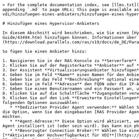
> For the complete documentation index, see [llms.txt](
appending `.md` to page URLs; this page is available as
vdi/hinzufuegen-eines-anbieters/hinzufuegen-eines-hyper
# Hinzufügen eines Hypervisor-Anbieters

In diesem Abschnitt wird beschrieben, wie Sie einen [Hy
Guide/43494.htm) hinzufügen können. Informationen über
(https://download.parallels.com/ras/v19/docs/de_DE/Para
So fügen Sie einen Anbieter hinzu:

1. Navigieren Sie in der RAS-Konsole zu **Serverfarm** 
2. Klicken Sie auf der Registerkarte **Anbieter** auf *
3. Der Assistent **Virtualisierungsanbieter hinzufügen*
4. Geben Sie im Feld **Name** einen Namen für den Anbie
5. Geben Sie in das Feld **Beschreibung** optional eine
6. Geben Sie im Feld **Adresse** den FQDN oder die IP-A
7. Geben Sie einen Benutzernamen und ein Passwort an, u
8. Klicken Sie auf die Schaltfläche **Zugangsdaten verw
9. Klicken Sie auf den Link **Erweiterte Einstellungen*
folgenden Optionen auszuwählen:

   * **Dedizierten Provider Agent verwenden:** Wählen Sie diese Option, wenn Sie den RAS Provider Agent selbst installieren (oder installiert haben). Deaktivieren Sie 
die Option, wenn Sie den eingebauten [RAS Provider Agen
möchten.

   * **Agent-Adresse:** Diese Option wird aktiviert, wenn Sie die Option darüber wählen. Geben Sie den FQDN oder die IP-Adresse des Hosts an, auf dem der RAS Provider 
Agent installiert ist (oder sein wird). Das kann ein ph
   * **Bevorzugter Connection Broker:** Wählen Sie einen RAS Connection Broker als bevorzugten Agent für diesen Anbieter aus. Weitere Infos finden Sie unter 
[**Aktivieren der Hochverfügbarkeit für VDI**](https://