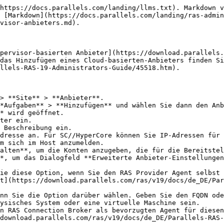
https://docs.parallels.com/landing/llms.txt). Markdown v
 [Markdown](https://docs.parallels.com/landing/ras-admin
visor-anbieters.md).

pervisor-basierten Anbieter](https://download.parallels.
 das Hinzufügen eines Cloud-basierten-Anbieters finden Si
llels-RAS-19-Administrators-Guide/45518.htm).

> **Site** > **Anbieter**.

*Aufgaben** > **Hinzufügen** und wählen Sie dann den Anb
* wird geöffnet.

ter ein.

 Beschreibung ein.

dresse an. Für SC//HyperCore können Sie IP-Adressen für 
m sich im Host anzumelden.

alten**, um die Konten anzugeben, die für die Bereitstel
*, um das Dialogfeld **Erweiterte Anbieter-Einstellungen
t](https://download.parallels.com/ras/v19/docs/de_DE/Par
ysisches System oder eine virtuelle Maschine sein.

download.parallels.com/ras/v19/docs/de_DE/Parallels-RAS-