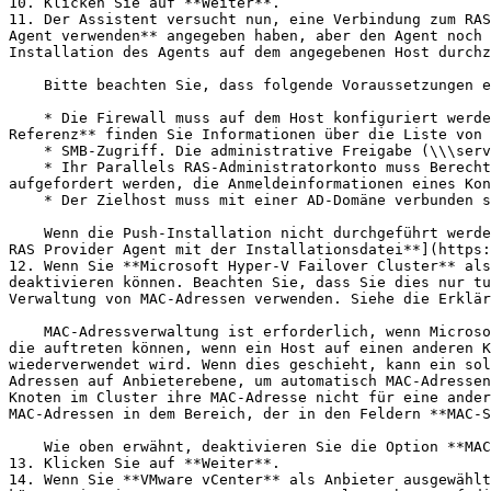
10. Klicken Sie auf **Weiter**.

11. Der Assistent versucht nun, eine Verbindung zum RAS
Agent verwenden** angegeben haben, aber den Agent noch 
Installation des Agents auf dem angegebenen Host durchz
    Bitte beachten Sie, dass folgende Voraussetzungen erfüllt sein müssen, damit die Remote-Installation funktioniert:

    * Die Firewall muss auf dem Host konfiguriert werden, um eine Push-Installation zu ermöglichen. Standard SMB-Ports (139 und 445) müssen offen sein. Unter **Port-
Referenz** finden Sie Informationen über die Liste von 
    * SMB-Zugriff. Die administrative Freigabe (\\\server\c$) muss zugänglich sein. Einfache Dateifreigabe muss aktiviert sein.

    * Ihr Parallels RAS-Administratorkonto muss Berechtigungen haben, eine Remote-Installation auf dem Host durchzuführen. Wenn dies nicht der Fall ist, können Sie 
aufgefordert werden, die Anmeldeinformationen eines Kon
    * Der Zielhost muss mit einer AD-Domäne verbunden sein.

    Wenn die Push-Installation nicht durchgeführt werden kann, können Sie Remote PC Agent mit der Installationsdatei manuell installieren. Siehe [**Installieren von 
RAS Provider Agent mit der Installationsdatei**](https:
12. Wenn Sie **Microsoft Hyper-V Failover Cluster** als
deaktivieren können. Beachten Sie, dass Sie dies nur tu
Verwaltung von MAC-Adressen verwenden. Siehe die Erklär
    MAC-Adressverwaltung ist erforderlich, wenn Microsoft Hyper-V Failover Cluster als Anbieter verwendet wird. Dies dient dazu, doppelte MAC-Adressen zu vermeiden, 
die auftreten können, wenn ein Host auf einen anderen K
wiederverwendet wird. Wenn dies geschieht, kann ein sol
Adressen auf Anbieterebene, um automatisch MAC-Adressen
Knoten im Cluster ihre MAC-Adresse nicht für eine ander
MAC-Adressen in dem Bereich, der in den Feldern **MAC-S
    Wie oben erwähnt, deaktivieren Sie die Option **MAC-Adressverwaltung aktivieren**, wenn Sie bereits MAC-Adressen mit SCVMM oder einer anderen Lösung verwalten.

13. Klicken Sie auf **Weiter**.

14. Wenn Sie **VMware vCenter** als Anbieter ausgewählt