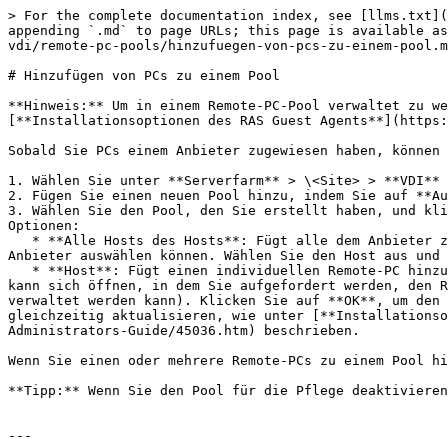
> For the complete documentation index, see [llms.txt](
appending `.md` to page URLs; this page is available as
vdi/remote-pc-pools/hinzufuegen-von-pcs-zu-einem-pool.m
# Hinzufügen von PCs zu einem Pool

**Hinweis:** Um in einem Remote-PC-Pool verwaltet zu we
[**Installationsoptionen des RAS Guest Agents**](https:
Sobald Sie PCs einem Anbieter zugewiesen haben, können 
1. Wählen Sie unter **Serverfarm** > \<Site> > **VDI** 
2. Fügen Sie einen neuen Pool hinzu, indem Sie auf **Au
3. Wählen Sie den Pool, den Sie erstellt haben, und kli
Optionen:

   * **Alle Hosts des Hosts**: Fügt alle dem Anbieter zugewiesenen Remote-PCs hinzu. Wenn Sie auf diese Option klicken, wird ein Dialogfeld geöffnet, in dem Sie einen 
Anbieter auswählen können. Wählen Sie den Host aus und 
   * **Host**: Fügt einen individuellen Remote-PC hinzu. Wählen Sie im Dialogfeld einen gewünschten Remote-PC aus und klicken Sie auf **OK**. Ein weiteres Dialogfeld 
kann sich öffnen, in dem Sie aufgefordert werden, den R
verwaltet werden kann). Klicken Sie auf **OK**, um den 
gleichzeitig aktualisieren, wie unter [**Installationso
Administrators-Guide/45036.htm) beschrieben.

Wenn Sie einen oder mehrere Remote-PCs zu einem Pool hi
**Tipp:** Wenn Sie den Pool für die Pflege deaktivieren
---
