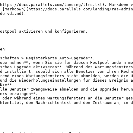
https://docs.parallels.com/landing/llms.txt). Markdown v
 [Markdown](https://docs.parallels.com/landing/ras-admin
de-vdi.md).

ostpool aktivieren und konfigurieren.

en:

schaften > Registerkarte Auto-Upgrade**.

übernehmen**, wenn Sie sie für diesen Hostpool ändern mö
sches Upgrade aktivieren**. Während des Wartungsfensters
d installiert, sobald sich alle Benutzer von ihren Rechn
rend eines Wartungsfensters nicht abmelden, werden die U
und die Wiederholungseinstellungen für dieses Ereignis a
Nie**.

lle Benutzer zwangsweise abmelden und die Upgrades herun
ers erzwingen**.

 oder während eines Wartungsfensters an die Benutzer ges
htentitel, den Nachrichtentext und den Zeitraum an, in d