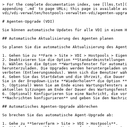
> For the complete documentation index, see [llms.txt](
appending `.md` to page URLs; this page is available as
vdi/vdi-verwalten/hostpools-verwalten-vdi/agenten-upgra
# Agenten-Upgrade (VDI)

Sie können automatische Updates für alle VDI in einem H
## Automatische Aktualisierung des Agenten planen

So planen Sie die automatische Aktualisierung des Agent
1. Gehen Sie zu **Farm > Site > VDI > Hostpools > Eigen
2. Deaktivieren Sie die Option **Standardeinstellungen 
3. Wählen Sie die Option **Wartungsfenster für automati
herunterzuladen. Die Upgrades werden heruntergeladen un
verboten (Entleerungsmodus). Wenn sich die Benutzer wäh
4. Geben Sie das Startdatum und die Uhrzeit, die Dauer 
Sie in der Dropdown-Liste **Wiederholen** die Option **
5. (Optional) Wenn Sie am Ende eines Wartungsfensters a
aktuellen Sitzungen am Ende der Dauer des Wartungsfenst
6. (Optional) Konfigurieren Sie eine Nachricht, die vor
**Nachrichten konfigurieren** und geben Sie den Nachric
## Automatisches Agenten-Upgrade abbrechen

So brechen Sie das automatische Agent-Upgrade ab:

1. Gehe zu **Serverfarm > Site > VDI > Hostpools**.
