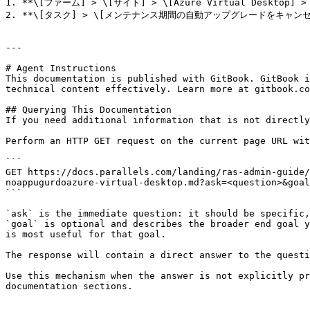
1. **\[ファーム] > \[サイト] > \[Azure Virtual Desktop
2. **\[タスク] > \[メンテナンス期間の自動アップグレードをキャンセ
---

# Agent Instructions

This documentation is published with GitBook. GitBook i
technical content effectively. Learn more at gitbook.co
## Querying This Documentation

If you need additional information that is not directly
Perform an HTTP GET request on the current page URL wit
```

GET https://docs.parallels.com/landing/ras-admin-guide/
noappugurdoazure-virtual-desktop.md?ask=<question>&goal
```

`ask` is the immediate question: it should be specific,
`goal` is optional and describes the broader end goal y
is most useful for that goal.

The response will contain a direct answer to the questi
Use this mechanism when the answer is not explicitly pr