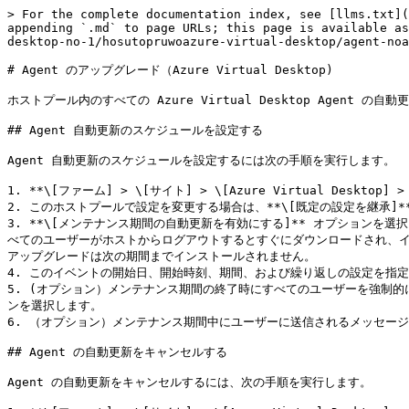
> For the complete documentation index, see [llms.txt](
appending `.md` to page URLs; this page is available as
desktop-no-1/hosutopruwoazure-virtual-desktop/agent-noa
# Agent のアップグレード（Azure Virtual Desktop)

ホストプール内のすべての Azure Virtual Desktop Agent の
## Agent 自動更新のスケジュールを設定する

Agent 自動更新のスケジュールを設定するには次の手順を実行します。

1. **\[ファーム] > \[サイト] > \[Azure Virtual Deskto
2. このホストプールで設定を変更する場合は、**\[既定の設定を継承]*
3. **\[メンテナンス期間の自動更新を有効にする]** オプションを
べてのユーザーがホストからログアウトするとすぐにダウンロードされ、
アップグレードは次の期間までインストールされません。

4. このイベントの開始日、開始時刻、期間、および繰り返しの設定を指定しま
5. (オプション）メンテナンス期間の終了時にすべてのユーザーを強制的
ンを選択します。

6. （オプション）メンテナンス期間中にユーザーに送信されるメッセージ
## Agent の自動更新をキャンセルする

Agent の自動更新をキャンセルするには、次の手順を実行します。
