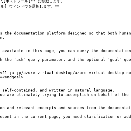
] > \[ホストプール]** に移動します。

ル] ウィンドウを選択します。**

s the documentation platform designed so that both human
m.

 available in this page, you can query the documentation
h the `ask` query parameter, and the optional `goal` que
v21-ja-jp/azure-virtual-desktop/azure-virtual-desktop-no
=<endgoal>

 self-contained, and written in natural language.

ou are ultimately trying to accomplish on behalf of the 
on and relevant excerpts and sources from the documentat
esent in the current page, you need clarification or add