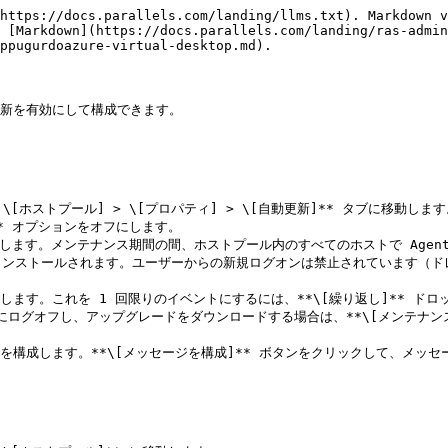
https://docs.parallels.com/landing/llms.txt). Markdown v
 [Markdown](https://docs.parallels.com/landing/ras-admin
ppugurdoazure-virtual-desktop.md).

自動更新を有効にして構成できます。

p] > \[ホストプール] > \[プロパティ] > \[自動更新]** タブに移動します
* オプションをオフにします。

選択します。メンテナンス期間の間、ホストプール内のすべてのホストで Ag
インストールされます。ユーザーからの新規ログオンは禁止されています（ド
す。これを 1 回限りのイベントにするには、**\[繰り返し]** ドロップ
にログオフし、アップグレードをダウンロードする場合は、**\[メンテナン
を構成します。**\[メッセージを構成]** ボタンをクリックして、メッセ