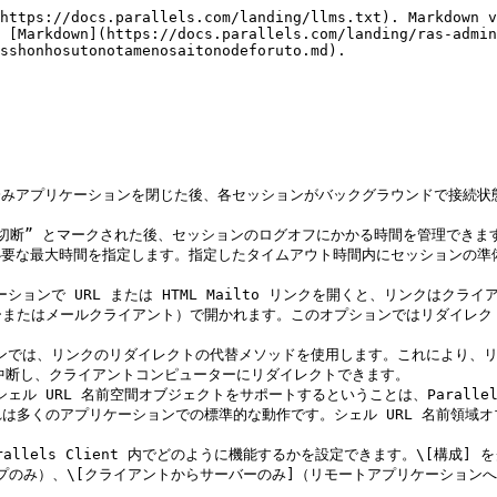
https://docs.parallels.com/landing/llms.txt). Markdown v
 [Markdown](https://docs.parallels.com/landing/ras-admin
sshonhosutonotamenosaitonodeforuto.md).

公開済みアプリケーションを閉じた後、各セッションがバックグラウンドで接続
“切断” とマークされた後、セッションのログオフにかかる時間を管理できます
のに必要な最大時間を指定します。指定したタイムアウト時間内にセッションの
ケーションで URL または HTML Mailto リンクを開くと、リンクは
またはメールクライアント）で開かれます。このオプションではリダイレクトを
中断し、クライアントコンピューターにリダイレクトできます。

くのアプリケーションでの標準的な動作です。シェル URL 名前領域オブジェ
arallels Client 内でどのように機能するかを設定できます。\[構成
プのみ）、\[クライアントからサーバーのみ]（リモートアプリケーションへの