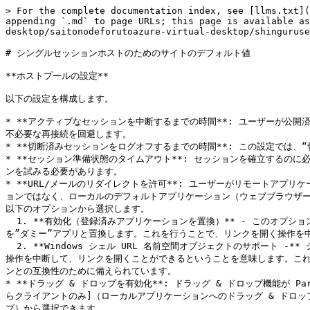
> For the complete documentation index, see [llms.txt](
appending `.md` to page URLs; this page is available as
desktop/saitonodeforutoazure-virtual-desktop/shinguruse
# シングルセッションホストのためのサイトのデフォルト値

**ホストプールの設定**

以下の設定を構成します。

* **アクティブなセッションを中断するまでの時間**: ユーザーが
不必要な再接続を回避します。

* **切断済みセッションをログオフするまでの時間**: この設定では、
* **セッション準備状態のタイムアウト**: セッションを確立する
ンを試みる必要があります。

* **URL/メールのリダイレクトを許可**: ユーザーがリモートアプリ
ョンではなく、ローカルのデフォルトアプリケーション（ウェブブラウザー
以下のオプションから選択します。

  1. **有効化（登録済みアプリケーションを置換）** - このオプションでは、リンクのリダイレクトの代替メソッドを使用します。これにより、リモートサーバー側でデフォルトの Web ブラウザーとメールクライアント
を”ダミー”アプリと置換します。これを行うことで、リンクを開く操作を
  2. **Windows シェル URL 名前空間オブジェクトのサポート -** シェル URL 名前空間オブジェクトをサポートするということは、Parallels RAS がシェル名前空間 API を使用する公開済みアプリケーションでの
操作を中断して、リンクを開くことができるということを意味します。これは多
ンとの互換性のために備えられています。

* **ドラッグ & ドロップを有効化**: ドラッグ & ドロップ機能が P
らクライアントのみ]（ローカルアプリケーションへのドラッグ & ドロッ
プ）から選択できます。
