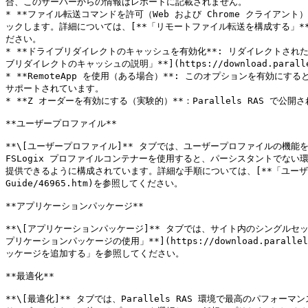
合、このサーバーからの情報はレポートに記載されません。

* **ファイル転送コマンドを許可（Web および Chrome クライア
ックします。詳細については、[**「リモートファイル転送を構成する」**](https://d
ださい。

* **ドライブリダイレクトのキャッシュを有効化**: リダイレクトさ
ブリダイレクトのキャッシュの説明」**](https://download.parallels.c
* **RemoteApp を使用（ある場合）**: このオプションを有効にす
サポートされています。

* **Z オーダーを有効にする（実験的）**：Parallels RAS 
**ユーザープロファイル**

**\[ユーザープロファイル]** タブでは、ユーザープロファイルの機能を構成
FSLogix プロファイルコンテナーを使用すると、パーシスタントで
提供できるように構成されています。詳細な手順については、[**「ユーザープロファイル」**]
Guide/46965.htm)を参照してください。

**アプリケーションパッケージ**

**\[アプリケーションパッケージ]** タブでは、サイト内のシングルセ
プリケーションパッケージの使用」**](https://download.parallels
ッケージを追加する」を参照してください。

**最適化**

**\[最適化]** タブでは、Parallels RAS 環境で最高のパ