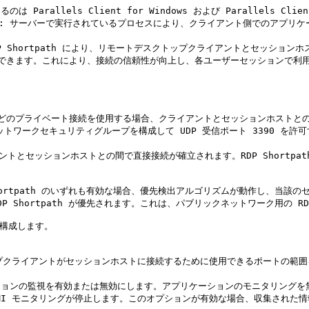
allels Client for Windows および Parallels Client
を許可**: サーバーで実行されているプロセスにより、クライアント側でのア
成します。RDP Shortpath により、リモートデスクトップクライアントとセ
せることができます。これにより、接続の信頼性が向上し、各ユーザーセッションで利
ネットワークセキュリティグループを構成して UDP 受信ポート 3390 を許可
DP Shortpath が優先されます。これは、パブリックネットワーク用の RD
ョンの監視を有効または無効にします。アプリケーションのモニタリングを無効にする
WMI モニタリングが停止します。このオプションが有効な場合、収集された情