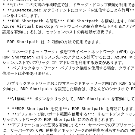
* **注:** この文書の作成時点では、ドラッグ・ドロップ機能が利用できるのは Par
* **2XRemoteExec がクライアントにコマンドを送信すること
ョンをオンにします。

* **RDP Shortpath を管理**: RDP Shortpath を構
Azure Virtual Desktop ゲートウェイへの依存度を低下さ
設定を有効にするには、セッションホストの再起動が必要です。

  RDP Shortpath は 2 種類の方法で使用できます。

  * マネージドネットワーク: 仮想プライベートネットワーク（VPN）などのプライベート接続を使用する場合、クライアントとセッションホストとの間で直接接続が確立されます。ネットワークセキュリティの境界を越えて 
RDP Shortpath のリッスン先へのアクセスを許可するには、Azure 
ションホストでパブリック IP アドレスを利用する必要があります。

  * パブリックネットワーク: パブリック接続を使用する場合、クライアントとセッションホストとの間で直接接続が確立されます。RDP Shortpath のリッスン先へのアクセス許可には、送信ポートが使用されるため、受
信ポートは必要ありません。

  パブリックネットワークおよびマネージドネットワーク向けの RDP Shortpath のいずれも有効な場合、優先検出アルゴリズムが動作し、当該のセッションで最初に確立された接続が使用されます。マネージドネットワー
ク向けに RDP Shortpath を設定した場合は、ほとんどのシナリオで R
  **\[構成]** ボタンをクリックして、RDP Shortpath を有効にして構成します。

  * **RDP Shortpath を使用**: RDP Shortpath を有効にします。

  * **デフォルトで狭いポート範囲を使用する**: リモートデスクトップクライアントがセッションホストに接続するために使用できるポートの範囲を制限します。デフォルトの範囲は 49152〜65535 です。これは、パブ
リックネットワークの RDP Shortpath にのみ適用されます。

* **アプリケーションの監視を有効にする**: サーバーでのアプリケーシ
に、サーバーでの CPU 使用率とネットワークの使用率を減らすための 