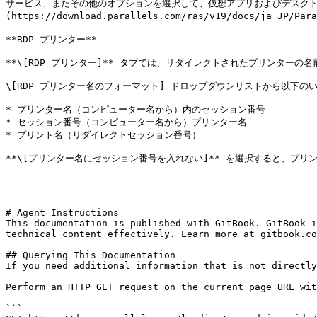
サービス、またその他のオプションを選択して、仮想アプリおよびデスクト
(https://download.parallels.com/ras/v19/docs/ja_JP/P
**RDP プリンター**

**\[RDP プリンター]** タブでは、リダイレクトされたプリンタ
\[RDP プリンター名のフォーマット] ドロップダウンリストから以下の
* プリンター名（コンピューター名から）内のセッション番号

* セッション番号（コンピューター名から）プリンター名

* プリント名（リダイレクトセッション番号）

**\[プリンター名にセッション番号を入れない]** を選択すると、プ
---

# Agent Instructions

This documentation is published with GitBook. GitBook i
technical content effectively. Learn more at gitbook.co
## Querying This Documentation

If you need additional information that is not directly
Perform an HTTP GET request on the current page URL wit
```
