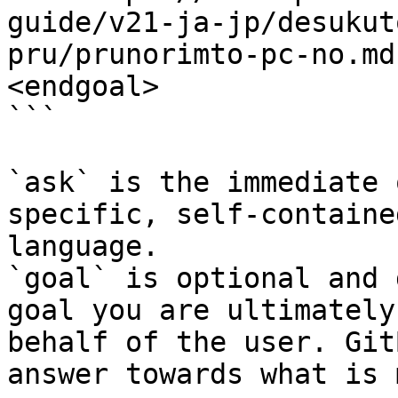
guide/v21-ja-jp/desukut
pru/prunorimto-pc-no.md
<endgoal>

```

`ask` is the immediate 
specific, self-containe
language.

`goal` is optional and 
goal you are ultimately
behalf of the user. Git
answer towards what is 