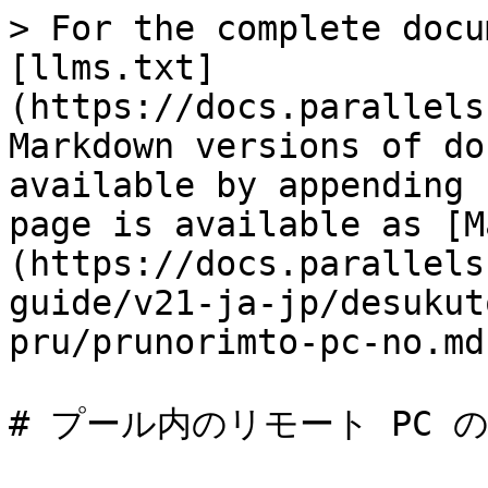
> For the complete docu
[llms.txt]
(https://docs.parallels
Markdown versions of do
available by appending 
page is available as [M
(https://docs.parallels
guide/v21-ja-jp/desukut
pru/prunorimto-pc-no.md)
# プール内のリモート PC の