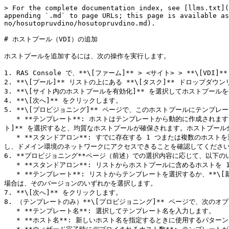
> For the complete documentation index, see [llms.txt](
appending `.md` to page URLs; this page is available as
no/hosutopruvdino/hosutopruvdino.md).

# ホストプール（VDI）の追加

ホストプールを追加するには、次の操作を実行します。

1. RAS Console で、**\[ファーム]** > <サイト> > **\[VDI
2. **\[プール]** リストの上にある **\[タスク]** ドロップダ
3. **\[サイト内のホストプールを有効化]** を選択してホストプー
4. **\[次へ]** をクリックします。

5. **\[プロビジョニング]** ページで、このホストプールにテンプ
   * **テンプレート**: ホストはテンプレートから動的に作成されます。次のステップ以降で、テンプレートを作成するか、既存のテンプレートを選択する必要があります。プロビジョニングタイプとして **\[テンプレー
ト]** を選択すると、均質なホストプールが確保されます。ホストプール
   * **スタンドアロン**: すでに存在する 1 つまたは複数のホストを選択します。これは、次のステップ、または後のステップでも行うことができます。ホストプールにホストを追加する前に、ホストがドメインに参加
し、ドメイン環境のネットワークにアクセスできることを確認してください
6. **プロビジョニング**ページ（前述）での選択内容に応じて、以下の
   * **スタンドアロン**: リストからホストプールに含めるホストを 1 つまたは複数選択します（後からプールにホストを追加することもできます）。

   * **テンプレート**: リストからテンプレートを選択するか、**\[新規作成]** をクリックして新しいテンプレートを作成してからテンプレートの設定を指定します。**バージョン**: 既存のテンプレートを選択した
場合は、そのバージョンのいずれかを選択します。

7. **\[次へ]** をクリックします。

8. （テンプレートのみ）**\[プロビジョニング]** ページで、次のオ
   * **テンプレート名**: 選択してテンプレート名を入力します。

   * **ホスト名**: 新しいホスト名を指定するときに使用するパターン。たとえば、Windows10-RAS-%ID%。
