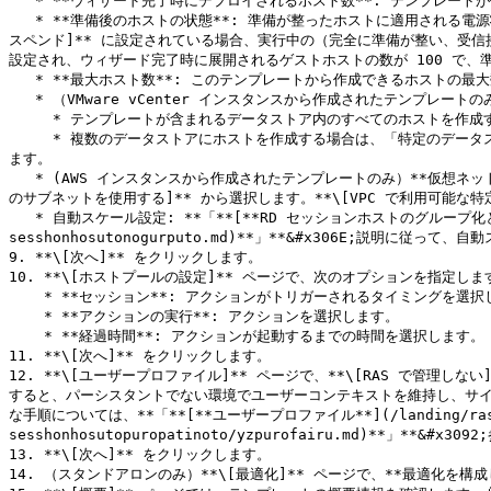
   * **ウィザード完了時にデプロイされるホスト数**: テンプレートが作成されたときに展開するホストの数。ホストは一度に 1 つずつ作成されるため、これには時間がかかることに注意してください。

   * **準備後のホストの状態**: 準備が整ったホストに適用される電源状態を選択します。**\[使用中]**、**\[停止中]**、または **\[サスペンド]** から選択します。電源状態が **\[停止中]** または **\[サ
スペンド]** に設定されている場合、実行中の（完全に準備が整い、受信接
設定され、ウィザード完了時に展開されるゲストホストの数が 100 で、準
   * **最大ホスト数**: このテンプレートから作成できるホストの最大数を指定します。

   * （VMware vCenter インスタンスから作成されたテンプレートのみ）次のいずれかを選択します。

     * テンプレートが含まれるデータストア内のすべてのホストを作成する場合は、「プライマリデータストアにホストを作成する」を選択します。

     * 複数のデータストアにホストを作成する場合は、「特定のデータストアにホストを作成する」を選択します。このオプションを選択すると、次のページの「データストア」リストでデータストアを選択するよう促され
ます。

   * (AWS インスタンスから作成されたテンプレートのみ）**仮想ネットワーク**：ホストプールの可用性ゾーンを選択します。**\[テンプレートに関連するサブネットを使用する]** および **\[VPC で利用可能な特定
のサブネットを使用する]** から選択します。**\[VPC で利用可能な
   * 自動スケール設定: **「**[**RD セッションホストのグループ化と複製**](/landing/ras-admin-guide/v21-ja-jp/rd-sesshonhosuto/rd-sesshonhosutono/rd-
sesshonhosutonogurputo.md)**」**&#x306E;説明に従って
9. **\[次へ]** をクリックします。

10. **\[ホストプールの設定]** ページで、次のオプションを指定します
    * **セッション**: アクションがトリガーされるタイミングを選択します。

    * **アクションの実行**: アクションを選択します。

    * **経過時間**: アクションが起動するまでの時間を選択します。

11. **\[次へ]** をクリックします。

12. **\[ユーザープロファイル]** ページで、**\[RAS で管理しない
すると、パーシスタントでない環境でユーザーコンテキストを維持し、サ
な手順については、**「**[**ユーザープロファイル**](/landing/ras-admin-
sesshonhosutopuropatinoto/yzpurofairu.md)**」**&#x3
13. **\[次へ]** をクリックします。

14. （スタンドアロンのみ）**\[最適化]** ページで、**最適化を構成し