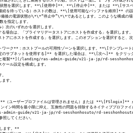
続を待っている）ホストの数は、**\[使用可能なバッファを維持]** の設
備後の電源状態が\*\*“停止中”\*\*であるとします。このような構成の場
特定のサブネットを使用する]** を選択した場合は、**\[次へ]** をク
、自動スケール設定を構成します。

。

]**（ユーザープロファイルは管理されません）または **\[FSlogix]**
インイン時間を最小限に抑え、互換性の問題を排除するネイティブプロファイ
guide/v21-ja-jp/rd-sesshonhosuto/rd-sesshonhosutono
092;参照してください。

ます。**
