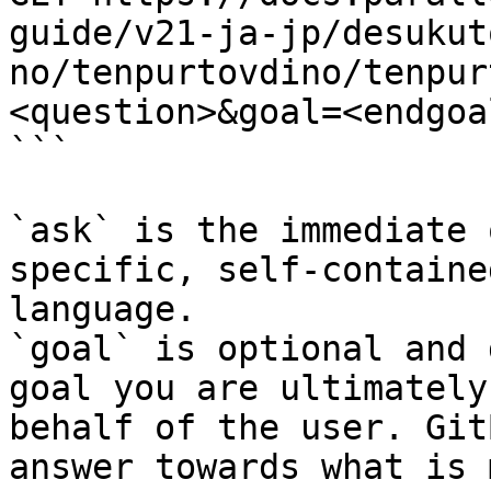
guide/v21-ja-jp/desukut
no/tenpurtovdino/tenpur
<question>&goal=<endgoal
```

`ask` is the immediate 
specific, self-containe
language.

`goal` is optional and 
goal you are ultimately
behalf of the user. Git
answer towards what is 