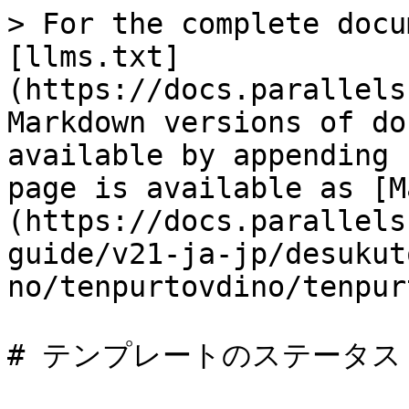
> For the complete docu
[llms.txt]
(https://docs.parallels
Markdown versions of do
available by appending 
page is available as [M
(https://docs.parallels
guide/v21-ja-jp/desukut
no/tenpurtovdino/tenpur
# テンプレートのステータス
