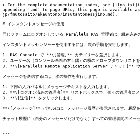
> For the complete documentation index, see [llms.txt](
appending `.md` to page URLs; this page is available as
jp/fmutosaito/akauntono/insutantomessjino.md).

# インスタントメッセージの使用

同じファームにログオンしている Parallels RAS 管理者は、組み
インスタントメッセンジャーを使用するには、次の手順を実行します。

1. RAS Console で **\[管理]** カテゴリーを選択します。

2. ユーザー名（コンソール画面の右上隅）の横のドロップダウンリストを展
3. **\[Parallels Remote Application Server チャット]
メッセージを送信するには、次の操作を実行します。

1. 下部の入力パネルにメッセージテキストを入力します。

2. **\[ログオン済みの管理者]** リストボックスで、個々の管理者
3. **\[送信]** をクリックします。

**\[メッセージ]** パネルには、メッセージ履歴が表示されます。履歴を
チャット履歴に（自分のメッセージだけでなく）すべての管理者間のメッセージ
---
