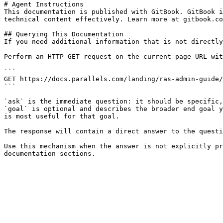
# Agent Instructions

This documentation is published with GitBook. GitBook i
technical content effectively. Learn more at gitbook.co
## Querying This Documentation

If you need additional information that is not directly
Perform an HTTP GET request on the current page URL wit
```

GET https://docs.parallels.com/landing/ras-admin-guide/
```

`ask` is the immediate question: it should be specific,
`goal` is optional and describes the broader end goal y
is most useful for that goal.

The response will contain a direct answer to the questi
Use this mechanism when the answer is not explicitly pr