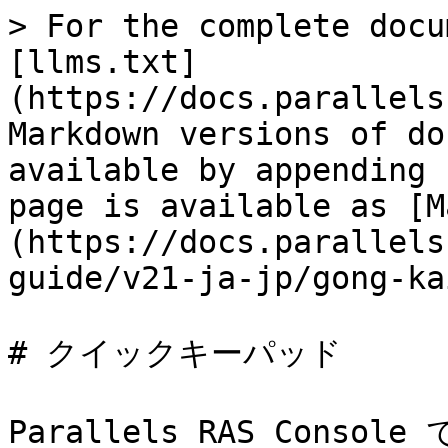
> For the complete docu
[llms.txt]
(https://docs.parallels
Markdown versions of do
available by appending 
page is available as [M
(https://docs.parallels
guide/v21-ja-jp/gong-ka
# クイックキーパッド

Parallels RAS Cons