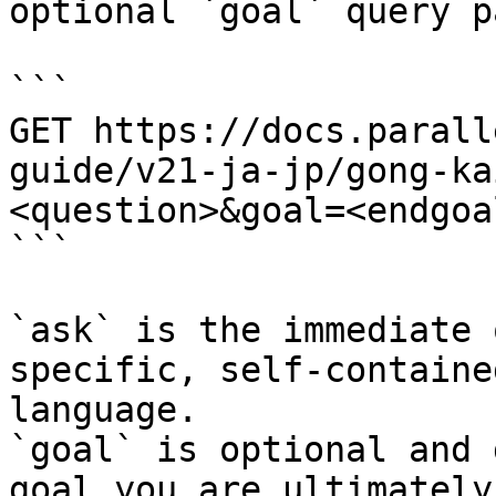
optional `goal` query p
```

GET https://docs.parall
guide/v21-ja-jp/gong-ka
<question>&goal=<endgoal
```

`ask` is the immediate 
specific, self-containe
language.

`goal` is optional and 
goal you are ultimately