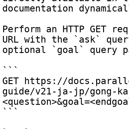
documentation dynamical
Perform an HTTP GET req
URL with the `ask` quer
optional `goal` query p
```

GET https://docs.parall
guide/v21-ja-jp/gong-ka
<question>&goal=<endgoal
```
