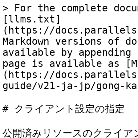
> For the complete docu
[llms.txt]
(https://docs.parallels
Markdown versions of do
available by appending 
page is available as [M
(https://docs.parallels
guide/v21-ja-jp/gong-ka
# クライアント設定の指定

公開済みリソースのクライアン