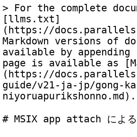
> For the complete docu
[llms.txt]
(https://docs.parallels
Markdown versions of do
available by appending 
page is available as [M
(https://docs.parallels
guide/v21-ja-jp/gong-ka
niyoruapurikshonno.md).

# MSIX app attach 