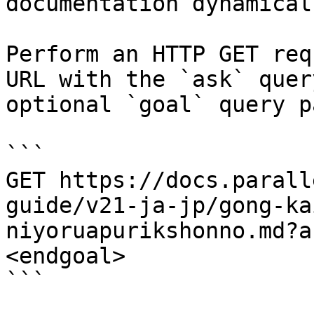
documentation dynamical
Perform an HTTP GET req
URL with the `ask` quer
optional `goal` query p
```

GET https://docs.parall
guide/v21-ja-jp/gong-ka
niyoruapurikshonno.md?a
<endgoal>

```
