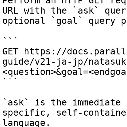
Perform an HTTP GET req
URL with the `ask` quer
optional `goal` query p
```

GET https://docs.parall
guide/v21-ja-jp/natasuk
<question>&goal=<endgoal
```

`ask` is the immediate 
specific, self-containe
language.
