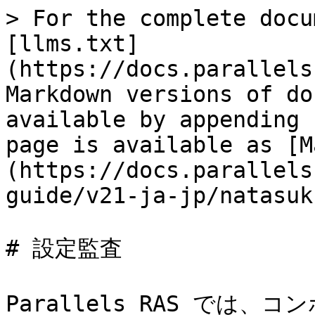
> For the complete docu
[llms.txt]
(https://docs.parallels
Markdown versions of do
available by appending 
page is available as [M
(https://docs.parallels
guide/v21-ja-jp/natasuk
# 設定監査

Parallels RAS では