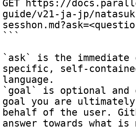
GET https://docs.parall
guide/v21-ja-jp/natasuk
sesshon.md?ask=<questio
```

`ask` is the immediate 
specific, self-containe
language.

`goal` is optional and 
goal you are ultimately
behalf of the user. Git
answer towards what is 