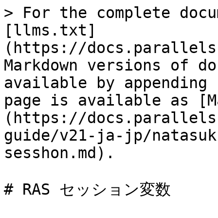
> For the complete docu
[llms.txt]
(https://docs.parallels
Markdown versions of do
available by appending 
page is available as [M
(https://docs.parallels
guide/v21-ja-jp/natasuk
sesshon.md).

# RAS セッション変数
