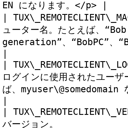
EN になります。</p> |

| TUX\_REMOTECLIENT
ューター名。たとえば、“Bob's i
generation”、“BobPC”、“Bob's iMac”など。                                                        
|

| TUX\_REMOTECLIENT\_L
ログインに使用されたユーザ
ば、myuser\@somedomain など。                                                                                                      
|

| TUX\_REMOTECLIENT\_V
バージョン。                                                                                                                                                                           