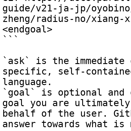
guide/v21-ja-jp/oyobino
zheng/radius-no/xiang-x
<endgoal>

```

`ask` is the immediate 
specific, self-containe
language.

`goal` is optional and 
goal you are ultimately
behalf of the user. Git
answer towards what is 