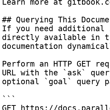
Learn more at gitbook.co
## Querying This Docume
If you need additional 
directly available in t
documentation dynamical
Perform an HTTP GET req
URL with the `ask` quer
optional `goal` query p
```

GET https://docs.parall