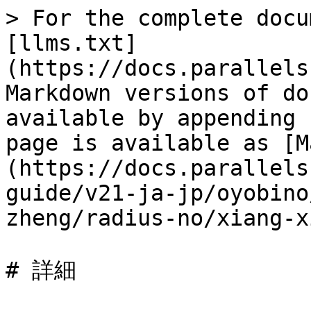
> For the complete docu
[llms.txt]
(https://docs.parallels
Markdown versions of do
available by appending 
page is available as [M
(https://docs.parallels
guide/v21-ja-jp/oyobino
zheng/radius-no/xiang-x
# 詳細
