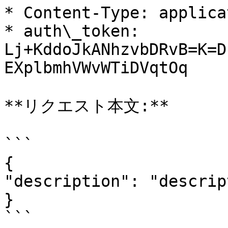
* Content-Type: applica
* auth\_token: 
Lj+KddoJkANhzvbDRvB=K=D
EXplbmhVWvWTiDVqtOq

**リクエスト本文:**

```

{

"description": "descrip
}

```
