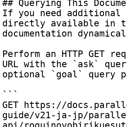
## Querying This Docume
If you need additional 
directly available in t
documentation dynamical
Perform an HTTP GET req
URL with the `ask` quer
optional `goal` query p
```

GET https://docs.parall
guide/v21-ja-jp/paralle
api/roguinoyobirikuesut