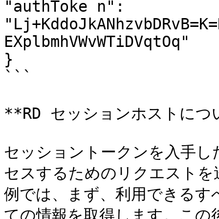
"authToke n": 
"Lj+KddoJkANhzvbDRvB=K=
EXplbmhVWvWTiDVqtOq"

}

```

**RD セッションホストにつ
セッショントークンを入手し
セスするためのリクエストを
例では、まず、利用できるすべ
ての情報を取得します。この後