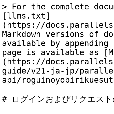
> For the complete docu
[llms.txt]
(https://docs.parallels
Markdown versions of do
available by appending 
page is available as [M
(https://docs.parallels
guide/v21-ja-jp/paralle
api/roguinoyobirikuesut
# ログインおよびリクエスト