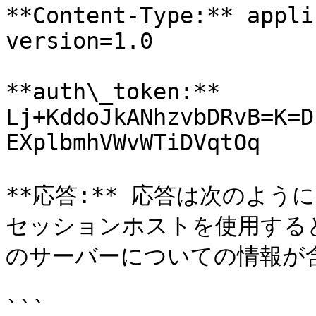
**Content-Type:** appli
version=1.0

**auth\_token:** 
Lj+KddoJkANhzvbDRvB=K=D
EXplbmhVWvWTiDVqtOq

**応答:** 応答は次のよう
セッションホストを使用する
のサーバーについての情報が含
```
