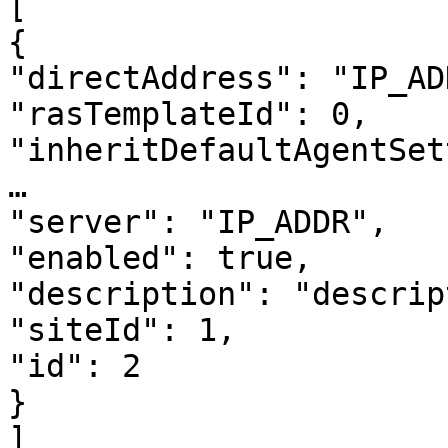
[

{

"directAddress": "IP_ADD
"rasTemplateId": 0,

"inheritDefaultAgentSet
…

"server": "IP_ADDR",

"enabled": true,

"description": "descrip
"siteId": 1,

"id": 2

}

]
