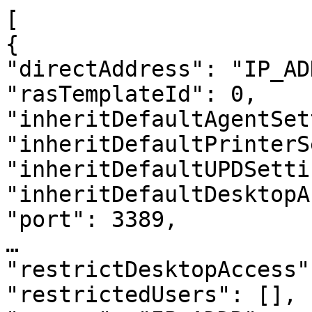
[

{

"directAddress": "IP_ADD
"rasTemplateId": 0,

"inheritDefaultAgentSet
"inheritDefaultPrinterS
"inheritDefaultUPDSetti
"inheritDefaultDesktopA
"port": 3389,

…

"restrictDesktopAccess"
"restrictedUsers": [],
