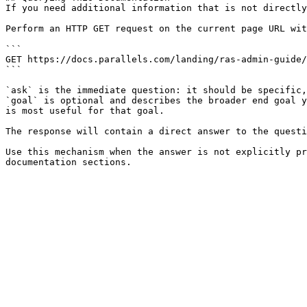
If you need additional information that is not directly
Perform an HTTP GET request on the current page URL wit
```

GET https://docs.parallels.com/landing/ras-admin-guide/
```

`ask` is the immediate question: it should be specific,
`goal` is optional and describes the broader end goal y
is most useful for that goal.

The response will contain a direct answer to the questi
Use this mechanism when the answer is not explicitly pr