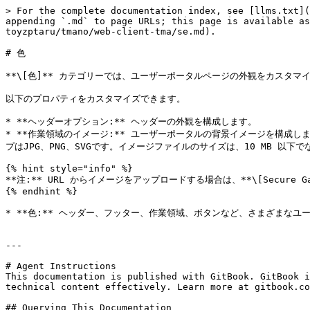
> For the complete documentation index, see [llms.txt](
appending `.md` to page URLs; this page is available as
toyzptaru/tmano/web-client-tma/se.md).

# 色

**\[色]** カテゴリーでは、ユーザーポータルページの外観をカスタマイ
以下のプロパティをカスタマイズできます。

* **ヘッダーオプション:** ヘッダーの外観を構成します。

* **作業領域のイメージ:** ユーザーポータルの背景イメージを構成
プはJPG、PNG、SVGです。イメージファイルのサイズは、10 MB 以下で
{% hint style="info" %}

**注:** URL からイメージをアップロードする場合は、**\[Secure
{% endhint %}

* **色:** ヘッダー、フッター、作業領域、ボタンなど、さまざまなユ
---

# Agent Instructions

This documentation is published with GitBook. GitBook i
technical content effectively. Learn more at gitbook.co
## Querying This Documentation
