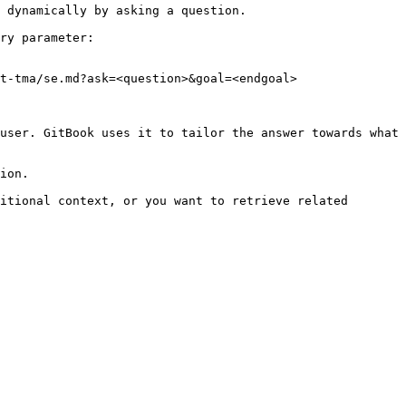
 dynamically by asking a question.

ry parameter:

t-tma/se.md?ask=<question>&goal=<endgoal>

user. GitBook uses it to tailor the answer towards what 
ion.

itional context, or you want to retrieve related 