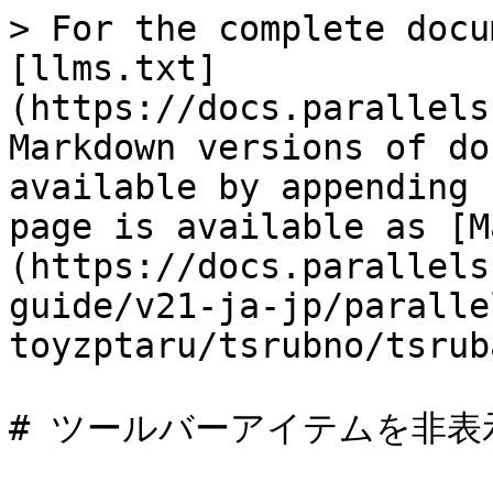
> For the complete docu
[llms.txt]
(https://docs.parallels
Markdown versions of do
available by appending 
page is available as [M
(https://docs.parallels
guide/v21-ja-jp/paralle
toyzptaru/tsrubno/tsrub
# ツールバーアイテムを非表示