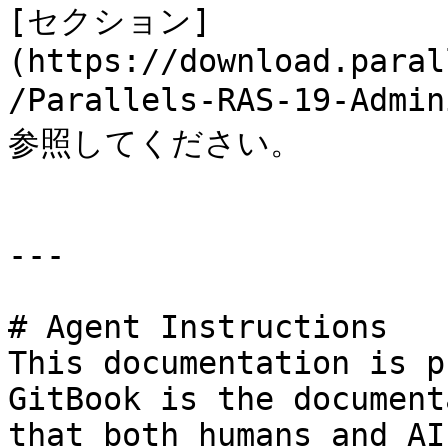
[セクション]
(https://download.paral
/Parallels-RAS-19-Admi
参照してください。

---

# Agent Instructions

This documentation is p
GitBook is the document
that both humans and AI