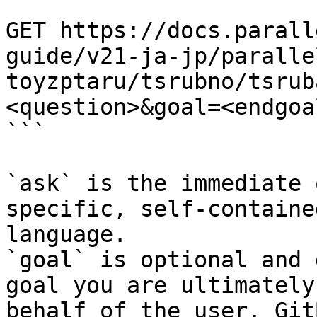
```

GET https://docs.parall
guide/v21-ja-jp/paralle
toyzptaru/tsrubno/tsrub
<question>&goal=<endgoal
```

`ask` is the immediate 
specific, self-containe
language.

`goal` is optional and 
goal you are ultimately
behalf of the user. Git