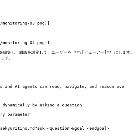
を編集し、組織を設定して、ユーザーを **\[ビューアー]** にします。

ます。

s and AI agents can read, navigate, and reason over 
 dynamically by asking a question.

ry parameter:

sekyuritino.md?ask=<question>&goal=<endgoal>
