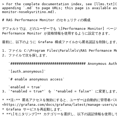
> For the complete documentation index, see [llms.txt](
appending `.md` to page URLs; this page is available as
monitor-nosekyuritino.md).

# RAS Performance Monitor のセキュリティの構成

デフォルトでは、どのユーザーでも \[Performance Monito
Performance Monitor が資格情報を使用するように設定できます。

最初に、以下のように Grafana 構成ファイルから匿名認証を削除します。
1. ファイル C:\Program Files\Parallels\RAS Performance 
2. ファイルで次を探します。

   `#################################### Anonymous Auth ######################`

   `[auth.anonymous]`

   `# enable anonymous access`

   `enabled = true`

3. `"enabled = true"` を `"enabled = false"` に変更します。
* **注:** 匿名アクセスを無効にすると、ユーザーは自動的に管理者パ
<https://grafana.com/docs/grafana/latest/manage-users/u
* Grafana サービスを再起動します。

* **\[モニタリング]** カテゴリーを選択し、以下の認証情報を使用して 