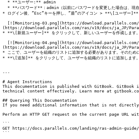
  * **ユーザー:** admin

  * **パスワード**：admin（以前にパスワードを変更した場合は、現在のパスワードを使用してください）。

* ログイン後、”Esc”キーを押し、”盾”のアイコン > **\[ユーザー]*
  [![Monitoring-03.png](https://download.parallels.com/ras/v19/docs/ja_JP/Parallels-RAS-19-Administrators-Guide/monitoring-03.png)]
(https://download.parallels.com/ras/v19/docs/ja_JP/Para
* **\[新規ユーザー]** をクリックして、新しいユーザーを作成します。
  [![Monitoring-04.png](https://download.parallels.com/ras/v19/docs/ja_JP/Parallels-RAS-19-Administrators-Guide/monitoring-04.png)]
(https://download.parallels.com/ras/v19/docs/ja_JP/Para
* ここで、ユーザーを組織のリストに追加する必要があります。そのためには、
* **\[追加]** をクリックして、ユーザーを組織のリストに追加します。これ
---

# Agent Instructions

This documentation is published with GitBook. GitBook i
technical content effectively. Learn more at gitbook.co
## Querying This Documentation

If you need additional information that is not directly
Perform an HTTP GET request on the current page URL wit
```

GET https://docs.parallels.com/landing/ras-admin-guide/
```
