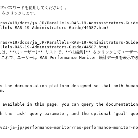
* をクリックします。

llels-RAS-19-Administrators-Guide/44587.htm)



llels-RAS-19-Administrators-Guide/44587.htm)

**\[ユーザー]** リストで、**\[編集]** をクリックしてユーザー
で、ユーザーは RAS Performance Monitor 統計データを表示でき
s the documentation platform designed so that both human
m.

 available in this page, you can query the documentation
h the `ask` query parameter, and the optional `goal` que
v21-ja-jp/performance-monitor/ras-performance-monitor-no