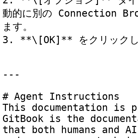
2. **\[オプション]** 
動的に別の Connection B
ます。

3. **\[OK]** をクリック
---

# Agent Instructions

This documentation is p
GitBook is the document
that both humans and AI