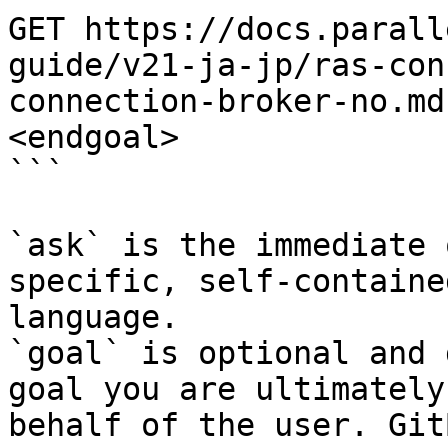
GET https://docs.parall
guide/v21-ja-jp/ras-con
connection-broker-no.md
<endgoal>

```

`ask` is the immediate 
specific, self-containe
language.

`goal` is optional and 
goal you are ultimately
behalf of the user. Git