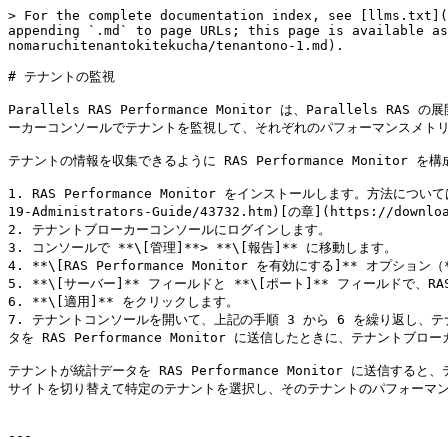
> For the complete documentation index, see [llms.txt](
appending `.md` to page URLs; this page is available as
nomaruchitenantokitekucha/tenantono-1.md).

# テナントの監視

Parallels RAS Performance Monitor は、Paralle
ーカーコンソールでテナントを監視して、それぞれのパフォーマンスメトリ
テナントの情報を収集できるように RAS Performance Monitor
1. RAS Performance Monitor をインストールします。方法については、[**「
19-Administrators-Guide/43732.htm)[の章](https://downl
2. テナントブローカーコンソールにログインします。

3. コンソールで **\[管理]**> **\[報告]** に移動します。

4. **\[RAS Performance Monitor を有効にする]** オプション
5. **\[サーバー]** フィールドと **\[ポート]** フィールドで、RA
6. **\[適用]** をクリックします。

7. テナントコンソールを開いて、上記の手順 3 から 6 を繰り返し、テナ
タを RAS Performance Monitor に送信したときに、テナント
テナントが統計データを RAS Performance Monitor に送信す
サイトを切り替えて特定のテナントを選択し、そのテナントのパフォーマン
---
