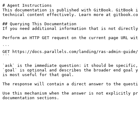
# Agent Instructions

This documentation is published with GitBook. GitBook i
technical content effectively. Learn more at gitbook.co
## Querying This Documentation

If you need additional information that is not directly
Perform an HTTP GET request on the current page URL wit
```

GET https://docs.parallels.com/landing/ras-admin-guide/
```

`ask` is the immediate question: it should be specific,
`goal` is optional and describes the broader end goal y
is most useful for that goal.

The response will contain a direct answer to the questi
Use this mechanism when the answer is not explicitly pr