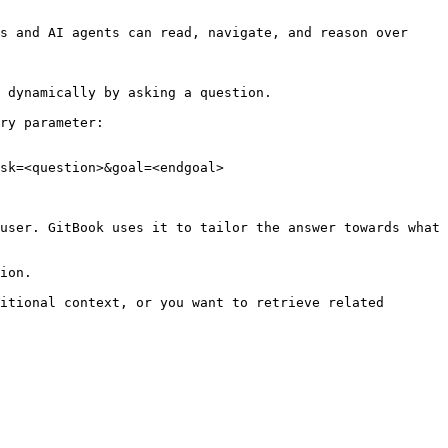
s and AI agents can read, navigate, and reason over 
 dynamically by asking a question.

ry parameter:

sk=<question>&goal=<endgoal>

user. GitBook uses it to tailor the answer towards what 
ion.

itional context, or you want to retrieve related 