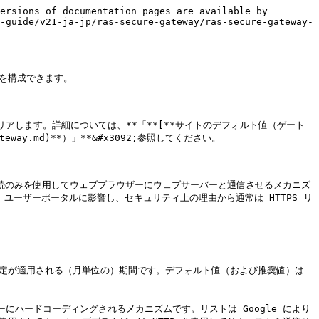
ersions of documentation pages are available by 
-guide/v21-ja-jp/ras-secure-gateway/ras-secure-gateway-
ンを構成できます。

アします。詳細については、**「**[**サイトのデフォルト値（ゲート
e-gateway.md)**）」**&#x3092;参照してください。

HTTPS 接続のみを使用してウェブブラウザーにウェブサーバーと通信させるメカニズ
RAS ユーザーポータルに影響し、セキュリティ上の理由から通常は HTTPS リ
という設定が適用される（月単位の）期間です。デフォルト値（および推奨値）は 
ザーにハードコーディングされるメカニズムです。リストは Google により