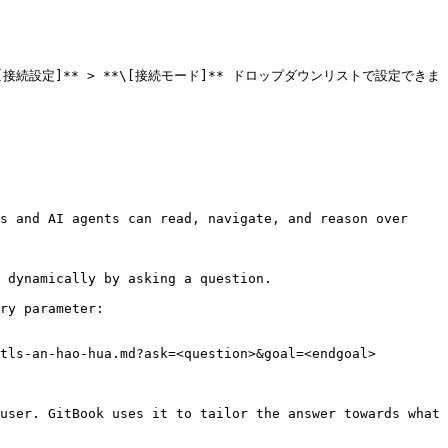
\[接続設定]** > **\[接続モード]** ドロップダウンリストで設定できま
s and AI agents can read, navigate, and reason over 
 dynamically by asking a question.

ry parameter:

tls-an-hao-hua.md?ask=<question>&goal=<endgoal>

user. GitBook uses it to tailor the answer towards what 