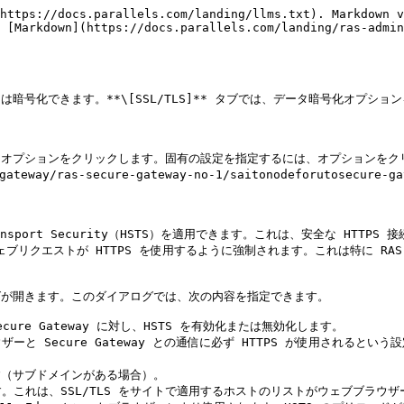
https://docs.parallels.com/landing/llms.txt). Markdown v
 [Markdown](https://docs.parallels.com/landing/ras-admin
ラフィックは暗号化できます。**\[SSL/TLS]** タブでは、データ暗号化オプショ
* オプションをクリックします。固有の設定を指定するには、オプションをクリ
-gateway/ras-secure-gateway-no-1/saitonodeforutosecur
t Transport Security（HSTS）を適用できます。これは、安全な 
べてのウェブリクエストが HTTPS を使用するように強制されます。これは特に 
イアログが開きます。このダイアログでは、次の内容を指定できます。

* Secure Gateway に対し、HSTS を有効化または無効化します。

ウザーと Secure Gateway との通信に必ず HTTPS が使用される
す（サブドメインがある場合）。

ます。これは、SSL/TLS をサイトで適用するホストのリストがウェブブラウ