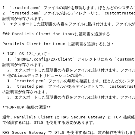
1. `trusted.pem` ファイルの場所を確認します。ほとんどの
2. `trusted.pem` ファイルがあるディレクトリで、`custo
証明書が保存されます。

3. エクスポートした証明書の内容をファイルに貼り付けます。ファイル
### Parallels Client for Linuxに証明書を追加する

Parallels Client for Linux に証明書を追加するには：

* IGEL OS 12について：

  1. `$HOME/.config/2X/Client` ディレクトリにある `customtrusted.pem` というファイルを開きます。このファイルが存在しない場合は、作成してください。このファイルには、カスタムの信頼された認証局の
証明書が保存されます。

  2. エクスポートした証明書の内容をファイルに貼り付けます。ファイルが存在し、他の証明書が含まれている場合は、証明書をファイルの最後に追加します。

* 他のLinuxディストリビューションの場合：

  1. `trusted.pem` ファイルの場所を確認します。ほとんどのシステムでは、`<インストールディレクトリ>/share` ディレクトリです。このファイルには、一般的な信頼された機関の証明書が含まれています。

  2. `trusted.pem` ファイルがあるディレクトリで、`customtrusted.pem` という名前のファイルを開きます。このファイルが存在しない場合は、作成してください。このファイルには、カスタムの信頼された認証局
の証明書が保存されます。

  3. エクスポートした証明書の内容をファイルに貼り付けます。ファイルが存在し、他の証明書が含まれている場合は、証明書をファイルの最後に追加します。

**RDP-UDP 接続の保護**

通常、Parallels Client は RAS Secure Gateway と
で保護するには、DTLS を使用する必要があります。

RAS Secure Gateway で DTLS を使用するには、次の操作を実行します