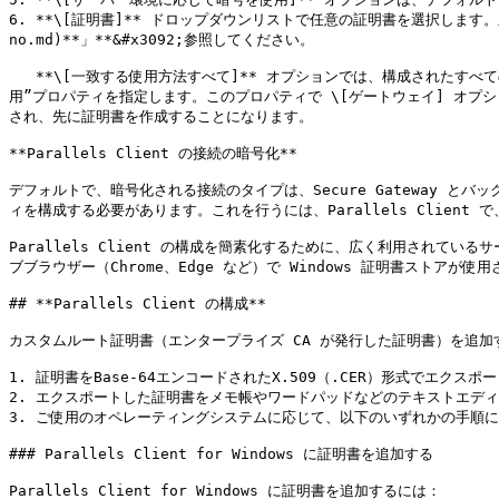
6. **\[証明書]** ドロップダウンリストで任意の証明書を選択します。新規証明
no.md)**」**&#x3092;参照してください。

   **\[一致する使用方法すべて]** オプションでは、構成されたすべての証明書が Secure Gateway によって使用されます。証明書を作成する場合、”ゲートウェイ”、”HALB”またはその両方を選択できる場所で”使
用”プロパティを指定します。このプロパティで \[ゲートウェイ] オプシ
され、先に証明書を作成することになります。

**Parallels Client の接続の暗号化**

デフォルトで、暗号化される接続のタイプは、Secure Gateway とバック
ィを構成する必要があります。これを行うには、Parallels Client 
Parallels Client の構成を簡素化するために、広く利用され
ブブラウザー（Chrome、Edge など）で Windows 証明書ストアが使用
## **Parallels Client の構成**

カスタムルート証明書（エンタープライズ CA が発行した証明書）を追加す
1. 証明書をBase-64エンコードされたX.509（.CER）形式でエクスポー
2. エクスポートした証明書をメモ帳やワードパッドなどのテキストエディ
3. ご使用のオペレーティングシステムに応じて、以下のいずれかの手順に
### Parallels Client for Windows に証明書を追加する

Parallels Client for Windows に証明書を追加するには：
