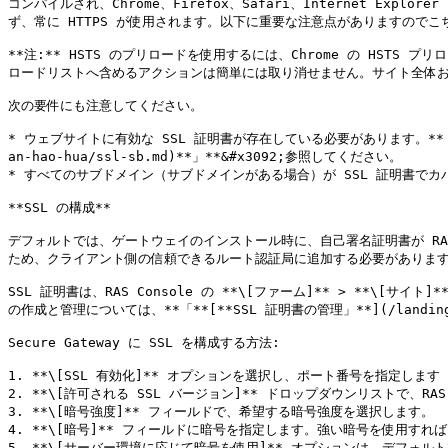
コンパイルされ、Chrome、Firefox、Safari、Internet E
ず、常に HTTPS が使用されます。以下に重要な注意点がありますのでこ
**注:** HSTS のプリロードを使用するには、Chrome の HS
ロードリストへ含めるアクションは簡単には取り消せません。サイト全体およ
次の要件にも注意してください。

* ウェブサイトに有効な SSL 証明書が存在している必要があります。**「**[**SSL 
an-hao-hua/ssl-sb.md)**」**&#x3092;参照してください。

* すべてのサブドメイン（サブドメインがある場合）が SSL 証明書で
**SSL の構成**

デフォルトでは、ゲートウェイのインストール時に、自己署名証明書が RAS S
ため、クライアント側の信頼できるルート認証局に追加する必要があります
SSL 証明書は、RAS Console の **\[ファーム]** > **\[サ
の作成と管理については、**「**[**SSL 証明書の管理」**](/landing/r
Secure Gateway に SSL を構成する方法:

1. **\[SSL 有効化]** オプションを選択し、ポート番号を指定します（
2. **\[許可される SSL バージョン]** ドロップダウンリストで、RAS 
3. **\[暗号強度]** フィールドで、希望する暗号強度を選択します。

4. **\[暗号]** フィールドに暗号を指定します。強い暗号を使用すれ
5. **\[サーバー環境に応じて暗号を使用]** オプションは、デフ