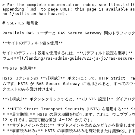
> For the complete documentation index, see [llms.txt](
appending `.md` to page URLs; this page is available as
no-1/ssltls-an-hao-hua.md).

# SSL/TLS 暗号化

Parallels RAS ユーザーと RAS Secure Gateway 間のト
**サイトのデフォルト値を使用**

サイトのデフォルト設定を使用するには、**\[デフォルト設定を継承]*
ウェイ**](/landing/ras-admin-guide/v21-ja-jp/ras-secure
**HSTS を適用**

HSTS セクションの **\[構成]** ボタンによって、HTTP Stric
ムです。HSTS が RAS Secure Gateway に適用されると、す
クエストのみを受け付けます。

**\[構成]** ボタンをクリックすると、**\[HSTS 設定]** ダ
* **HTTP Strict Transport Security（HSTS）を適用する:*
* **最大期間:** HSTS の最大期間を指定します。これは、ウェブブラ
12 か月です。設定可能な値は 4〜120 か月です。

* **サブドメインを含む:** サブドメインを含めるかどうかを指定しま
* **事前読み込み:** HSTS の事前読み込みを有効化または無効化し