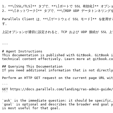
1. **\[SSL/TLS]** タブで、**\[ポートで SSL 有効化]** 
2. **\[ネットワーク]** タブで、**\[RDP UDP データトンネリ
Parallels Client は、**\[ゲートウェイ SSL モード]**
す。

上記オプションが適切に設定されると、TCP および UDP 接続が SSL 
---

# Agent Instructions

This documentation is published with GitBook. GitBook i
technical content effectively. Learn more at gitbook.co
## Querying This Documentation

If you need additional information that is not directly
Perform an HTTP GET request on the current page URL wit
```

GET https://docs.parallels.com/landing/ras-admin-guide/
```

`ask` is the immediate question: it should be specific,
`goal` is optional and describes the broader end goal y
is most useful for that goal.
