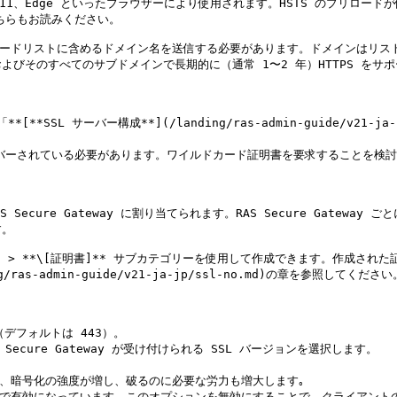
xplorer 11、Edge といったブラウザーにより使用されます。HSTS のプ
ちらもお読みください。

TS プリロードリストに含めるドメイン名を送信する必要があります。ドメインはリ
びそのすべてのサブドメインで長期的に（通常 1〜2 年）HTTPS をサ
サーバー構成**](/landing/ras-admin-guide/v21-ja-jp/ras-
カバーされている必要があります。ワイルドカード証明書を要求することを検討
ecure Gateway に割り当てられます。RAS Secure Gatew
。

イト]** > **\[証明書]** サブカテゴリーを使用して作成できます。作成され
as-admin-guide/v21-ja-jp/ssl-no.md)の章を参照してください。
デフォルトは 443）。

Secure Gateway が受け付けられる SSL バージョンを選択します。

ば、暗号化の強度が増し、破るのに必要な労力も増大します｡

ォルトで有効になっています。このオプションを無効にすることで、クライアント