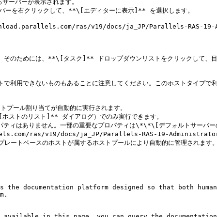
きるサーバーが表示されます。

ーを右クリックして、**\[エディターに表示]** を選択します。

parallels.com/ras/v19/docs/ja_JP/Parallels-RAS-19-
。そのためには、**\[タスク]** ドロップダウンリストをクリックして
ストで利用できないものもあることに注意してください。このホストタイプで
ストプール割り当てが自動的に実行されます。

\[ホストのリスト]** ダイアログ）でのみ実行できます。

ロパティはありません。一部の重要なプロパティは\*\*\[デフォルトサーバー
ls.com/ras/v19/docs/ja_JP/Parallels-RAS-19-Administr
ンプレートベースのホストが属するホストプールにより自動的に管理されます。
s the documentation platform designed so that both human
m.

 available in this page, you can query the documentation