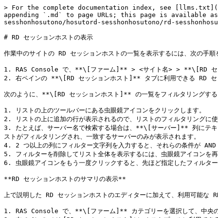
> For the complete documentation index, see [llms.txt](
appending `.md` to page URLs; this page is available as
sesshonhosutono/hosutord-sesshonhosutono/rd-sesshonhosu
# RD セッションホストの表示

作業中のサイトの RD セッションホストの一覧を表示するには、次の手順
1. RAS Console で、**\[ファーム]** > <サイト名> > **\[R
2. 右ペインの **\[RD セッションホスト]** タブに利用できる RD
次のように、**\[RD セッションホスト]** の一覧をフィルタリングする
1. リストの上のツールバーにある虫眼鏡アイコンをクリックします。

2. リストの上に追加の行が表示されるので、リストのフィルタリングに
3. たとえば、サーバー名で検索する場合は、**\[サーバー]** 列
ストがフィルタリングされ、一致するサーバーのみが表示されます。

4. 2 つ以上の列にフィルター文字列を入力すると、それらの条件が AND
5. フィルターを削除してリスト全体を表示するには、虫眼鏡アイコンを再
6. 虫眼鏡アイコンをもう一度クリックすると、先ほど指定したフィルタ
**RD セッションホストのサマリの表示**

上で説明した RD セッションホストのエディターに加えて、利用可能な 
1. RAS Console で、**\[ファーム]** カテゴリーを選択して、中