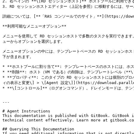
2. 右ペインの **\[RD セッションホスト]** ホストプールに利用で
3. RD セッションホストエディター（上記を参照）に移動するには、サーバ
詳細については、[**「RAS コンソールでのサイト」**](https://download.
**利用可能なメニューオプション**

メニューを使用して RD セッションホストで多数のタスクを実行できます
ューからオプションを選択します。

メニューオプションの中には、テンプレートベースの RD セッションホ
下が含まれます。

* **ホストプールに割り当て**: テンプレートベースのホストには、ホ
* **削除**: ホスト（VM である）の削除は、テンプレートレベル（**
* **プロパティ**: このタイプの RD セッションホストには個別のプ
ィの表示と変更\] > \[Agent 設定\]](https://download.paralle
* **\[コントロール]**（ログオンコマンド）。ドレインモードは、テ
---

# Agent Instructions

This documentation is published with GitBook. GitBook i
technical content effectively. Learn more at gitbook.co
## Querying This Documentation

If you need additional information that is not directly