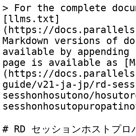
> For the complete docu
[llms.txt]
(https://docs.parallels
Markdown versions of do
available by appending 
page is available as [M
(https://docs.parallels
guide/v21-ja-jp/rd-sess
sesshonhosutono/hosutor
sesshonhosutopuropatino
# RD セッションホストプロ