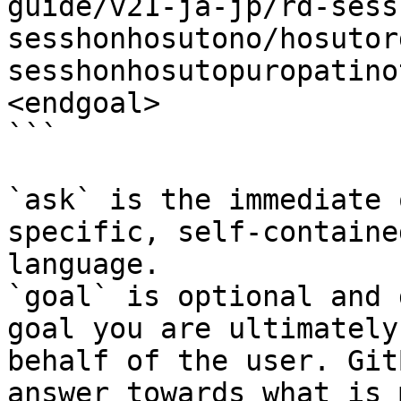
guide/v21-ja-jp/rd-sess
sesshonhosutono/hosutor
sesshonhosutopuropatino
<endgoal>

```

`ask` is the immediate 
specific, self-containe
language.

`goal` is optional and 
goal you are ultimately
behalf of the user. Git
answer towards what is 