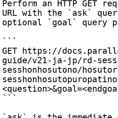
Perform an HTTP GET req
URL with the `ask` quer
optional `goal` query p
```

GET https://docs.parall
guide/v21-ja-jp/rd-sess
sesshonhosutono/hosutor
sesshonhosutopuropatino
<question>&goal=<endgoal
```

`ask` is the immediate 