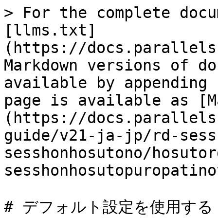
> For the complete docu
[llms.txt]
(https://docs.parallels
Markdown versions of do
available by appending 
page is available as [M
(https://docs.parallels
guide/v21-ja-jp/rd-sess
sesshonhosutono/hosutor
sesshonhosutopuropatino
# デフォルト設定を使用する
