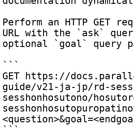
documentation dynamical
Perform an HTTP GET req
URL with the `ask` quer
optional `goal` query p
```

GET https://docs.parall
guide/v21-ja-jp/rd-sess
sesshonhosutono/hosutor
sesshonhosutopuropatino
<question>&goal=<endgoal
```
