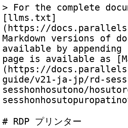
> For the complete docu
[llms.txt]
(https://docs.parallels
Markdown versions of do
available by appending 
page is available as [M
(https://docs.parallels
guide/v21-ja-jp/rd-sess
sesshonhosutono/hosutor
sesshonhosutopuropatino
# RDP プリンター
