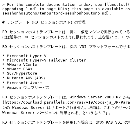
> For the complete documentation index, see [llms.txt](
appending `.md` to page URLs; this page is available as
sesshonhosutono/tenpurtord-sesshonhosutono.md).

# テンプレート（RD セッションホスト）の管理

RD セッションホストテンプレートは、特に、仮想マシンで実行されている 
ほぼ通常の RD セッションホストのように扱われます。主な違いは、1 
RD セッションホストテンプレートは、次の VDI プラットフォームでサポ
* Microsoft Hyper-V

* Microsoft Hyper-V Failover Cluster

* VMware VCenter

* VMware ESXi

* SC//HyperCore

* Nutanix AHV（AOS）

* Microsoft Azure

* Amazon ウェブサービス

RD セッションホストテンプレートは、Windows Server 2008 R2 
(https://download.parallels.com/ras/v19/docs/j
ンの Windows Server はサポートされません。理由は、これらのサーバー
Windows Server バージョンに制限される、というものです。

RD セッションホストテンプレートを使用した場合は、次の RAS VDI 