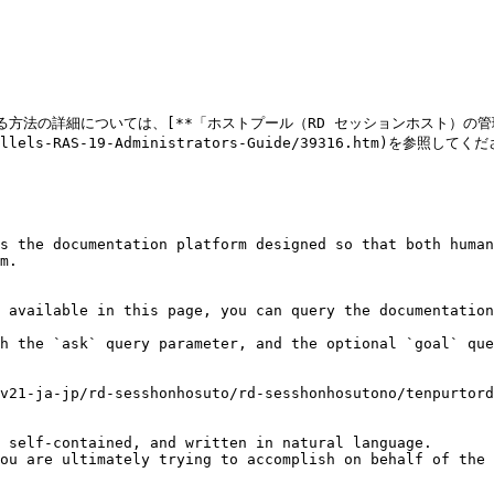
方法の詳細については、[**「ホストプール（RD セッションホスト）の管理
arallels-RAS-19-Administrators-Guide/39316.htm)を参照してく
s the documentation platform designed so that both human
m.

 available in this page, you can query the documentation
h the `ask` query parameter, and the optional `goal` que
v21-ja-jp/rd-sesshonhosuto/rd-sesshonhosutono/tenpurtord
 self-contained, and written in natural language.

ou are ultimately trying to accomplish on behalf of the 