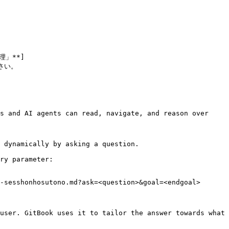
」**]
ださい。

s and AI agents can read, navigate, and reason over 
 dynamically by asking a question.

ry parameter:

-sesshonhosutono.md?ask=<question>&goal=<endgoal>

user. GitBook uses it to tailor the answer towards what 