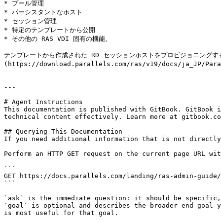
* プール管理

* パーシスタントなホスト

* セッション管理

* 特定のテンプレートから公開

* その他の RAS VDI 固有の機能。

テンプレートから作成された RD セッションホストをプロビジョニングする
(https://download.parallels.com/ras/v19/docs/ja_JP/P
---

# Agent Instructions

This documentation is published with GitBook. GitBook i
technical content effectively. Learn more at gitbook.co
## Querying This Documentation

If you need additional information that is not directly
Perform an HTTP GET request on the current page URL wit
```

GET https://docs.parallels.com/landing/ras-admin-guide/
```

`ask` is the immediate question: it should be specific,
`goal` is optional and describes the broader end goal y
is most useful for that goal.
