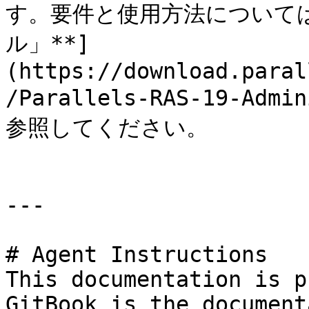
す。要件と使用方法については
ル」**]
(https://download.paral
/Parallels-RAS-19-Admi
参照してください。

---

# Agent Instructions

This documentation is p
GitBook is the document