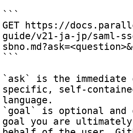
```

GET https://docs.parall
guide/v21-ja-jp/saml-ss
sbno.md?ask=<question>&
```

`ask` is the immediate 
specific, self-containe
language.

`goal` is optional and 
goal you are ultimately
behalf of the user. Git