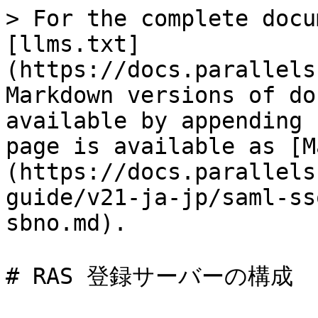
> For the complete docu
[llms.txt]
(https://docs.parallels
Markdown versions of do
available by appending 
page is available as [M
(https://docs.parallels
guide/v21-ja-jp/saml-ss
sbno.md).

# RAS 登録サーバーの構成
