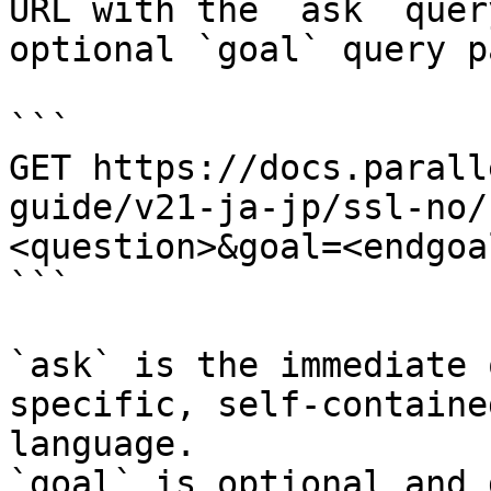
URL with the `ask` quer
optional `goal` query p
```

GET https://docs.parall
guide/v21-ja-jp/ssl-no/
<question>&goal=<endgoal
```

`ask` is the immediate 
specific, self-containe
language.

`goal` is optional and 