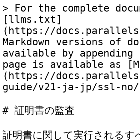
> For the complete docu
[llms.txt]
(https://docs.parallels
Markdown versions of do
available by appending 
page is available as [M
(https://docs.parallels
guide/v21-ja-jp/ssl-no/
# 証明書の監査

証明書に関して実行されるす