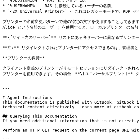
* `%SESSIONID%` - RAS セッション ID。

* `%USERNAME%` - RAS に接続しているユーザーの名前。

* `<2X Universal Printer>` - これはレガシーモードで、
プリンターの名前変更パターンで他の特定の文字を使用することもできます。たとえ
Alice という名前のユーザー）を使用すると、ローカルプリンターの名前は `Clie
**\[サイト内のサーバー]** リストにある各サーバーに異なるプリンタ
**注:** リダイレクトされたプリンターにアクセスできるのは、管理者
**プリンターの保持**

クライアント定義のプリンターがリモートセッションにリダイレクトされ
プリンターを使用できます。その場合、**\[ユニバーサルプリント]** タブで
---

# Agent Instructions

This documentation is published with GitBook. GitBook i
technical content effectively. Learn more at gitbook.co
## Querying This Documentation

If you need additional information that is not directly
Perform an HTTP GET request on the current page URL wit