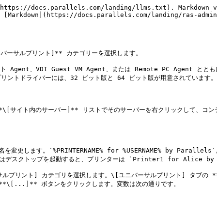
https://docs.parallels.com/landing/llms.txt). Markdown v
 [Markdown](https://docs.parallels.com/landing/ras-admin
ユニバーサルプリント]** カテゴリーを選択します。

ent、VDI Guest VM Agent、または Remote PC Age
ントドライバーには、32 ビット版と 64 ビット版が用意されています。

サイト内のサーバー]** リストでそのサーバーを右クリックして、コンテキスト
します。`%PRINTERNAME% for %USERNAME% by Paralle
トップを起動すると、プリンターは `Printer1 for Alice by P
プリント] カテゴリを選択します。\[ユニバーサルプリント] タブの *
\[...]** ボタンをクリックします。変数は次の通りです。
