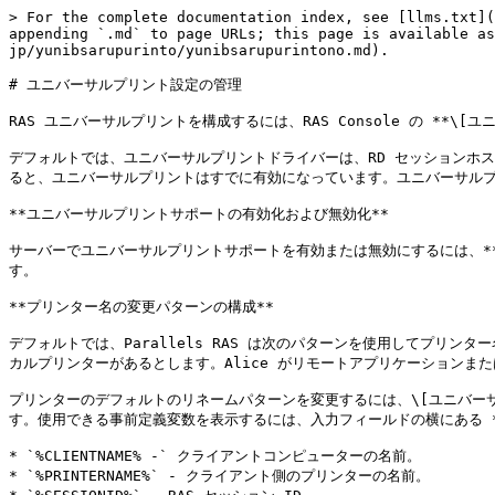
> For the complete documentation index, see [llms.txt](
appending `.md` to page URLs; this page is available as
jp/yunibsarupurinto/yunibsarupurintono.md).

# ユニバーサルプリント設定の管理

RAS ユニバーサルプリントを構成するには、RAS Console の **\[
デフォルトでは、ユニバーサルプリントドライバーは、RD セッションホスト Ag
ると、ユニバーサルプリントはすでに有効になっています。ユニバーサルプリ
**ユニバーサルプリントサポートの有効化および無効化**

サーバーでユニバーサルプリントサポートを有効または無効にするには、**\[
す。

**プリンター名の変更パターンの構成**

デフォルトでは、Parallels RAS は次のパターンを使用してプリンター名を変更
カルプリンターがあるとします。Alice がリモートアプリケーションまたはデスク
プリンターのデフォルトのリネームパターンを変更するには、\[ユニバーサル
す。使用できる事前定義変数を表示するには、入力フィールドの横にある **
* `%CLIENTNAME% -` クライアントコンピューターの名前。

* `%PRINTERNAME%` - クライアント側のプリンターの名前。
