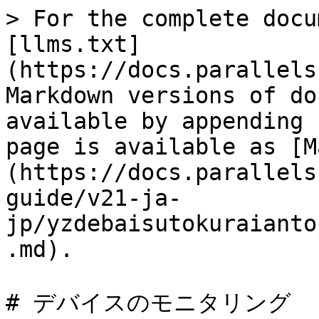
> For the complete docu
[llms.txt]
(https://docs.parallels
Markdown versions of do
available by appending 
page is available as [M
(https://docs.parallels
guide/v21-ja-
jp/yzdebaisutokuraianto
.md).

# デバイスのモニタリング
