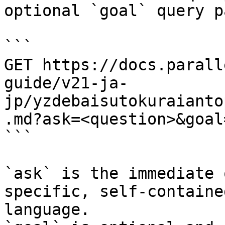
optional `goal` query p
```

GET https://docs.parall
guide/v21-ja-
jp/yzdebaisutokuraianto
.md?ask=<question>&goal
```

`ask` is the immediate 
specific, self-containe
language.
