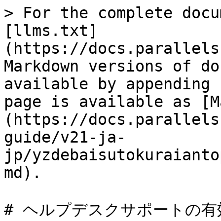
> For the complete docu
[llms.txt]
(https://docs.parallels
Markdown versions of do
available by appending 
page is available as [M
(https://docs.parallels
guide/v21-ja-
jp/yzdebaisutokuraianto
md).

# ヘルプデスクサポートの有効