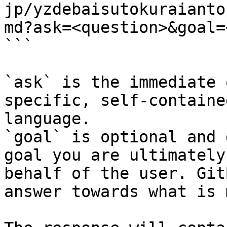
jp/yzdebaisutokuraianto
md?ask=<question>&goal=
```

`ask` is the immediate 
specific, self-containe
language.

`goal` is optional and 
goal you are ultimately
behalf of the user. Git
answer towards what is 