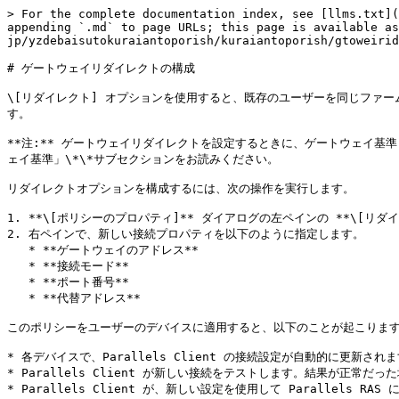
> For the complete documentation index, see [llms.txt](
appending `.md` to page URLs; this page is available as
jp/yzdebaisutokuraiantoporish/kuraiantoporish/gtoweirid
# ゲートウェイリダイレクトの構成

\[リダイレクト] オプションを使用すると、既存のユーザーを同じファーム
す。

**注:** ゲートウェイリダイレクトを設定するときに、ゲートウェイ基準
ェイ基準」\*\*サブセクションをお読みください。

リダイレクトオプションを構成するには、次の操作を実行します。

1. **\[ポリシーのプロパティ]** ダイアログの左ペインの **\[リダ
2. 右ペインで、新しい接続プロパティを以下のように指定します。

   * **ゲートウェイのアドレス**

   * **接続モード**

   * **ポート番号**

   * **代替アドレス**

このポリシーをユーザーのデバイスに適用すると、以下のことが起こります
* 各デバイスで、Parallels Client の接続設定が自動的に更新されま
* Parallels Client が新しい接続をテストします。結果が正常
* Parallels Client が、新しい設定を使用して Parall