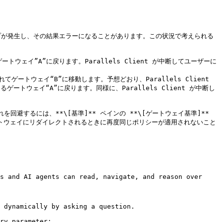
ループが発生し、その結果エラーになることがあります。この状況で考えられる
ゲートウェイ”A”に戻ります。Parallels Client が中断してユーザーに
れてゲートウェイ“B”に移動します。予想どおり、Parallels Client 
ゲートウェイ“A”に戻ります。同様に、Parallels Client が中断し
するには、**\[基準]** ペインの **\[ゲートウェイ基準]** 
しいゲートウェイにリダイレクトされるときに再度同じポリシーが適用されないこと
s and AI agents can read, navigate, and reason over 
 dynamically by asking a question.

ry parameter:
