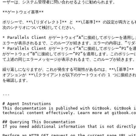
ーザーは、システム管理者に問い合わせるように勧められます。

**ゲートウェイ基準**

ポリシーで、**\[リダイレクト]** と **\[基準]** の設定が
次のシナリオについて検討してください。

* Parallels Client がゲートウェイ”A”に接続してポリシーを適用
エラーが表示されるまで、このループが続きます。エラーの内容は、”リダイレ
* Parallels Client がゲートウェイ“A”に接続してポリシー“P1”
がゲートウェイ“B”に接続してポリシー“P2”を適用します。このポリシーによっ
て上述の同じエラーメッセージが表示されるまで、このループが続きます。
繰り返しになりますが、これが発生する可能性があるのは、**\[基準]** 
オプションが **\[クライアントが以下のゲートウェイの 1 つに接続され
を確認します。

---

# Agent Instructions

This documentation is published with GitBook. GitBook i
technical content effectively. Learn more at gitbook.co
## Querying This Documentation

If you need additional information that is not directly
Perform an HTTP GET request on the current page URL wit