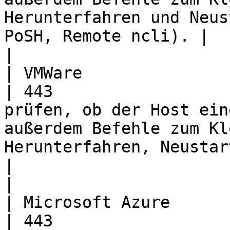
Herunterfahren und Neus
PoSH, Remote ncli). |                                                                                                   
|

| VMWare                       | TC
| 443                  
prüfen, ob der Host ein
außerdem Befehle zum Kl
Herunterfahren, Neustarten und Anhalten
|                                                                                                   
|

| Microsoft Azure              | TC
| 443                  