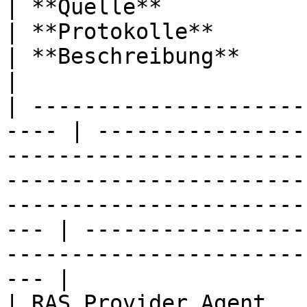
| **Quelle**                   
| **Protokolle**       | **Ports**                                                                                                     
| **Beschreibung**                                                                                  
|

| ---------------------
---- | ----------------
-----------------------
-----------------------
-----------------------
--- | -----------------
-----------------------
--- |

| RAS Provider Agent   