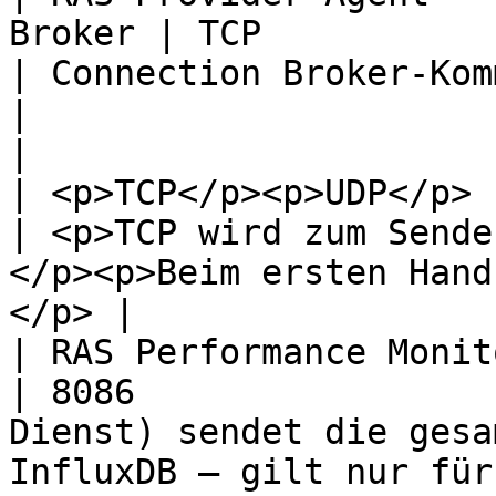
Broker | TCP                  | 20003                                                                                           
| Connection Broker-Kommunikationsport.                    
|

|                         
| <p>TCP</p><p>UDP</p> | <p>30010</p><p>30009</p>                                             
| <p>TCP wird zum Sende
</p><p>Beim ersten Hand
</p> |

| RAS Performance Monitor      | TC
| 8086                 
Dienst) sendet die gesa
InfluxDB – gilt nur für Hyper-V.                                           