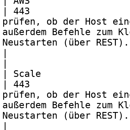
| AWS                          | TC
| 443                  
prüfen, ob der Host ein
außerdem Befehle zum Kl
Neustarten (über REST).                                   
|                                                                                                   
|

| Scale                        | TC
| 443                  
prüfen, ob der Host ein
außerdem Befehle zum Kl
Neustarten (über REST).                                   
|                                                                                                   