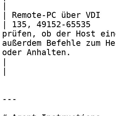
|

| Remote-PC über VDI           | TC
| 135, 49152-65535     
prüfen, ob der Host ein
außerdem Befehle zum He
oder Anhalten.                                            
|                                                                                                   
|

---
