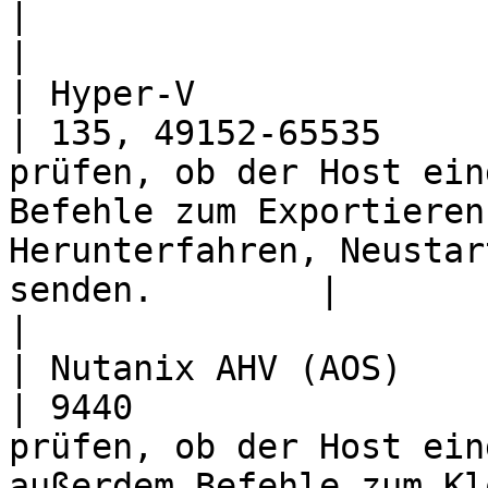
|                                                                                                   
|

| Hyper-V                      | TC
| 135, 49152-65535     
prüfen, ob der Host ein
Befehle zum Exportieren
Herunterfahren, Neustar
senden.        |                                                                                                   
|

| Nutanix AHV (AOS)            | TC
| 9440                 
prüfen, ob der Host ein
außerdem Befehle zum Kl