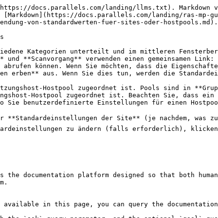
https://docs.parallels.com/landing/llms.txt). Markdown v
 [Markdown](https://docs.parallels.com/landing/ras-mp-gu
endung-von-standardwerten-fuer-sites-oder-hostpools.md).

s

iedene Kategorien unterteilt und im mittleren Fensterber
* und **Scanvorgang** verwenden einen gemeinsamen Link: 
 abrufen können. Wenn Sie möchten, dass die Eigenschafte
en erben** aus. Wenn Sie dies tun, werden die Standardei
tzungshost-Hostpool zugeordnet ist. Pools sind in **Grup
ngshost-Hostpool zugeordnet ist. Beachten Sie, dass ein 
o Sie benutzerdefinierte Einstellungen für einen Hostpoo
r **Standardeinstellungen der Site** (je nachdem, was zut
dardeinstellungen zu ändern (falls erforderlich), klicken
s the documentation platform designed so that both human
m.

 available in this page, you can query the documentation