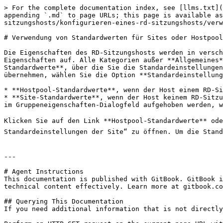
> For the complete documentation index, see [llms.txt](
appending `.md` to page URLs; this page is available as
sitzungshosts/konfigurieren-eines-rd-sitzungshosts/verw
# Verwendung von Standardwerten für Sites oder Hostpool
Die Eigenschaften des RD-Sitzungshosts werden in versch
Eigenschaften auf. Alle Kategorien außer **Allgemeines*
Standardwerte**, über die Sie die Standardeinstellungen
übernehmen, wählen Sie die Option **Standardeinstellung
* **Hostpool-Standardwerte**, wenn der Host einem RD-Si
* **Site-Standardwerte**, wenn der Host keinem RD-Sitzu
im Gruppeneigenschaften-Dialogfeld aufgehoben werden, w
Klicken Sie auf den Link **Hostpool-Standardwerte** ode
Standardeinstellungen der Site“ zu öffnen. Um die Stan
---

# Agent Instructions

This documentation is published with GitBook. GitBook i
technical content effectively. Learn more at gitbook.co
## Querying This Documentation

If you need additional information that is not directly