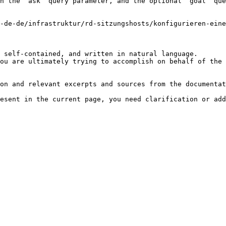
h the `ask` query parameter, and the optional `goal` que
-de-de/infrastruktur/rd-sitzungshosts/konfigurieren-eine
 self-contained, and written in natural language.

ou are ultimately trying to accomplish on behalf of the 
on and relevant excerpts and sources from the documentat
esent in the current page, you need clarification or add