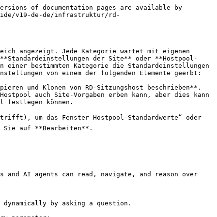
ersions of documentation pages are available by 
ide/v19-de-de/infrastruktur/rd-
eich angezeigt. Jede Kategorie wartet mit eigenen 
**Standardeinstellungen der Site** oder **Hostpool-
n einer bestimmten Kategorie die Standardeinstellungen 
nstellungen von einem der folgenden Elemente geerbt:

pieren und Klonen von RD-Sitzungshost beschrieben**.

Hostpool auch Site-Vorgaben erben kann, aber dies kann 
l festlegen können.

rifft), um das Fenster Hostpool-Standardwerte“ oder 
 Sie auf **Bearbeiten**.

s and AI agents can read, navigate, and reason over 
 dynamically by asking a question.
