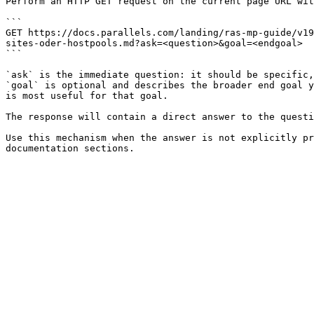
Perform an HTTP GET request on the current page URL wit
```

GET https://docs.parallels.com/landing/ras-mp-guide/v19
sites-oder-hostpools.md?ask=<question>&goal=<endgoal>

```

`ask` is the immediate question: it should be specific,
`goal` is optional and describes the broader end goal y
is most useful for that goal.

The response will contain a direct answer to the questi
Use this mechanism when the answer is not explicitly pr