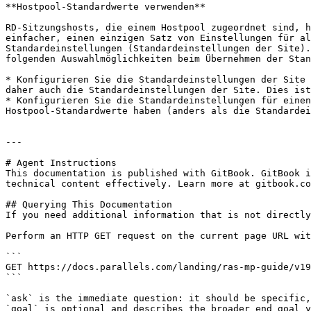
**Hostpool-Standardwerte verwenden**

RD-Sitzungshosts, die einem Hostpool zugeordnet sind, h
einfacher, einen einzigen Satz von Einstellungen für al
Standardeinstellungen (Standardeinstellungen der Site).
folgenden Auswahlmöglichkeiten beim Übernehmen der Stan
* Konfigurieren Sie die Standardeinstellungen der Site 
daher auch die Standardeinstellungen der Site. Dies ist
* Konfigurieren Sie die Standardeinstellungen für einen
Hostpool-Standardwerte haben (anders als die Standardei
---

# Agent Instructions

This documentation is published with GitBook. GitBook i
technical content effectively. Learn more at gitbook.co
## Querying This Documentation

If you need additional information that is not directly
Perform an HTTP GET request on the current page URL wit
```

GET https://docs.parallels.com/landing/ras-mp-guide/v19
```

`ask` is the immediate question: it should be specific,
`goal` is optional and describes the broader end goal y