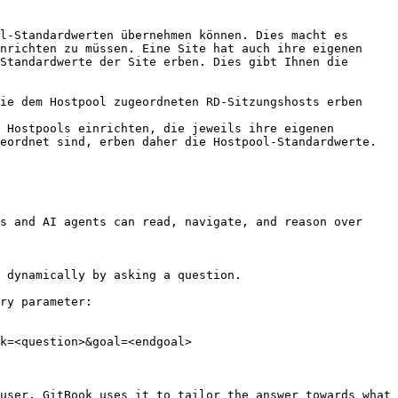
l-Standardwerten übernehmen können. Dies macht es 
nrichten zu müssen. Eine Site hat auch ihre eigenen 
Standardwerte der Site erben. Dies gibt Ihnen die 
ie dem Hostpool zugeordneten RD-Sitzungshosts erben 
 Hostpools einrichten, die jeweils ihre eigenen 
eordnet sind, erben daher die Hostpool-Standardwerte.

s and AI agents can read, navigate, and reason over 
 dynamically by asking a question.

ry parameter:

k=<question>&goal=<endgoal>

user. GitBook uses it to tailor the answer towards what 