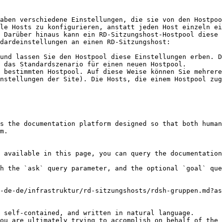
aben verschiedene Einstellungen, die sie von den Hostpoo
le Hosts zu konfigurieren, anstatt jeden Host einzeln ei
 Darüber hinaus kann ein RD-Sitzungshost-Hostpool diese 
dardeinstellungen an einen RD-Sitzungshost:

und lassen Sie den Hostpool diese Einstellungen erben. D
 das Standardszenario für einen neuen Hostpool.

 bestimmten Hostpool. Auf diese Weise können Sie mehrere
nstellungen der Site). Die Hosts, die einem Hostpool zug
s the documentation platform designed so that both human
m.

 available in this page, you can query the documentation
h the `ask` query parameter, and the optional `goal` que
-de-de/infrastruktur/rd-sitzungshosts/rdsh-gruppen.md?as
 self-contained, and written in natural language.

ou are ultimately trying to accomplish on behalf of the 