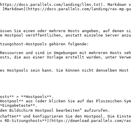
https://docs.parallels.com/landing/llms.txt). Markdown v
 [Markdown](https://docs.parallels.com/landing/ras-mp-gu
üssen Sie einen oder mehrere Hosts angeben, auf denen si
m Hostpool veröffentlichen, anstatt einzelne Server anzu
tzungshost-Hostpools gehören folgende:

Ressourcen und sind in Umgebungen mit mehreren Hosts seh
osts, die aus einer Vorlage erstellt wurden, unter Verwe
es Hostpools sein kann. Sie können nicht denselben Host 
osts** > **Hostpools**.

Hostpool** aus (oder klicken Sie auf das Pluszeichen-Sym
*Eingabetaste**.

en Bildschirm Hostpool bearbeiten“ aufzurufen.

chaften** und konfigurieren Sie den Hostpool. Die Einste
s RD-Sitzungshosts**](https://download.parallels.com/ras