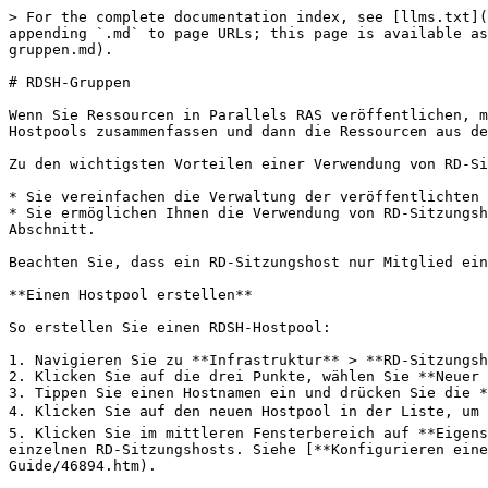
> For the complete documentation index, see [llms.txt](
appending `.md` to page URLs; this page is available as
gruppen.md).

# RDSH-Gruppen

Wenn Sie Ressourcen in Parallels RAS veröffentlichen, m
Hostpools zusammenfassen und dann die Ressourcen aus de
Zu den wichtigsten Vorteilen einer Verwendung von RD-Si
* Sie vereinfachen die Verwaltung der veröffentlichten 
* Sie ermöglichen Ihnen die Verwendung von RD-Sitzungsh
Abschnitt.

Beachten Sie, dass ein RD-Sitzungshost nur Mitglied ein
**Einen Hostpool erstellen**

So erstellen Sie einen RDSH-Hostpool:

1. Navigieren Sie zu **Infrastruktur** > **RD-Sitzungsh
2. Klicken Sie auf die drei Punkte, wählen Sie **Neuer 
3. Tippen Sie einen Hostnamen ein und drücken Sie die *
4. Klicken Sie auf den neuen Hostpool in der Liste, um d
5. Klicken Sie im mittleren Fensterbereich auf **Eigens
einzelnen RD-Sitzungshosts. Siehe [**Konfigurieren eine
Guide/46894.htm).
