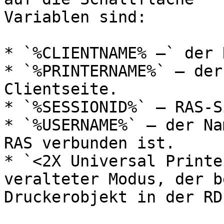
Variablen sind:

* `%CLIENTNAME% –` der 
* `%PRINTERNAME%` – der
Clientseite.

* `%SESSIONID%` – RAS-S
* `%USERNAME%` – der Na
RAS verbunden ist.

* `<2X Universal Printe
veralteter Modus, der b
Druckerobjekt in der RD