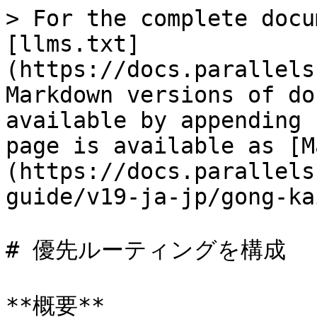
> For the complete docu
[llms.txt]
(https://docs.parallels
Markdown versions of do
available by appending 
page is available as [M
(https://docs.parallels
guide/v19-ja-jp/gong-ka
# 優先ルーティングを構成

**概要**
