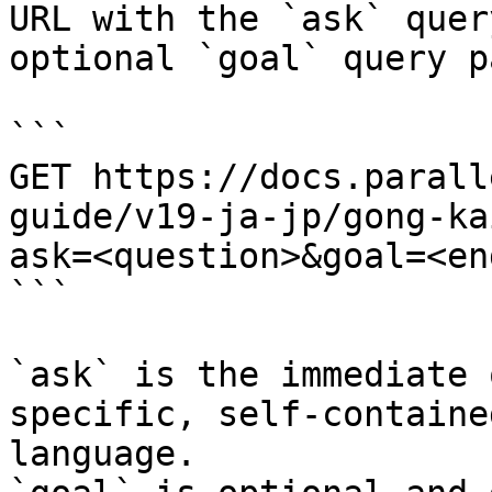
URL with the `ask` quer
optional `goal` query p
```

GET https://docs.parall
guide/v19-ja-jp/gong-ka
ask=<question>&goal=<en
```

`ask` is the immediate 
specific, self-containe
language.
